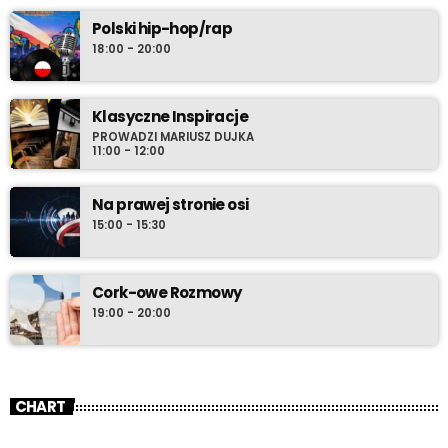
swoich przyborów do relaksu i ustaw radio-komputer na Radio
Polski hip-hop/rap
Cenzura o 21:30 polskiego czasu.
18:00 - 20:00
Klasyczne Inspiracje
PROWADZI MARIUSZ DUJKA
11:00 - 12:00
Na prawej stronie osi
15:00 - 15:30
Cork-owe Rozmowy
19:00 - 20:00
CHART