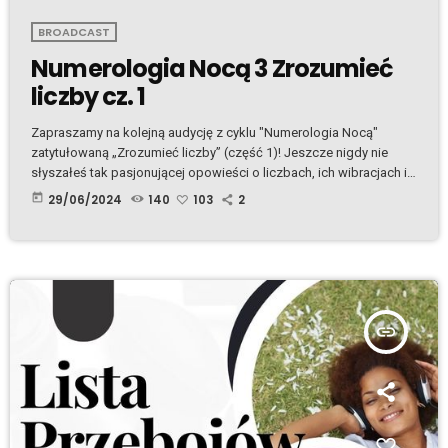
BROADCAST
Numerologia Nocą 3 Zrozumieć
liczby cz. 1
Zapraszamy na kolejną audycję z cyklu "Numerologia Nocą"
zatytułowaną „Zrozumieć liczby” (część 1)! Jeszcze nigdy nie
słyszałeś tak pasjonującej opowieści o liczbach, ich wibracjach i
energetyce. Po tej audycji żadna liczba nie będzie dla Ciebie
today
29/06/2024
140
103
2
zwykłym znakiem. Zrozumiesz, że liczby mają duszę! Plik Mp3.
insert_link