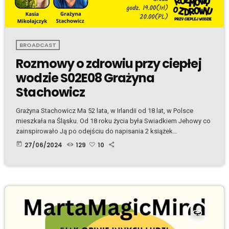
BROADCAST
Rozmowy o zdrowiu przy ciepłej
wodzie S02E08 Grażyna
Stachowicz
Grażyna Stachowicz Ma 52 lata, w Irlandii od 18 lat, w Polsce
mieszkała na Śląsku. Od 18 roku życia była Swiadkiem Jehowy co
zainspirowało Ją po odejściu do napisania 2 książek
pokazujących wybiórczy sposób myślenia osób będących w
today
27/06/2024
129
10
sekcie. Od 20 lat hoduję psy rasowe. Kocha podróże, fotografie,
dobre jedzenie. Jest mężatką i mama dwójki dzieci. Kasia
Mikolajczyk Eliksiry Ku Zdrowotności Balance Holistic Centre Plik
Mp3.
insert_link