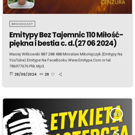
BROADCAST
Emitypy Bez Tajemnic 110 Miłość-
piękna i bestia c. d.(27 06 2024)
Maciej Witkowski 887 288 488 Mirosław Mikołajczyk (Emitypy Na
YouTube) Emitype Na FaceBooku Www.Emitype.Com nr tel.
786977676 Plik Mp3.
today
28/06/2024
28
insert_link