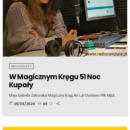
BROADCAST
W Magicznym Kręgu 51 Noc
Kupały
Maja Izabela Zahorska Magiczny Krąg An Lár Dunlavin Plik Mp3.
today
25/06/2024
45