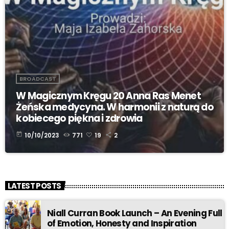
BROADCAST
W Magicznym Kręgu 20 Anna Ras Menet
Żeńska medycyna. W harmonii z naturą do
kobiecego piękna i zdrowia
today
10/10/2023
771
19
2
LATEST POSTS
Niall Curran Book Launch – An Evening Full
of Emotion, Honesty and Inspiration