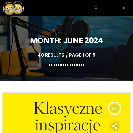
search
menu
play_arrow
MONTH: JUNE 2024
40 RESULTS / PAGE 1 OF 5
insert_link