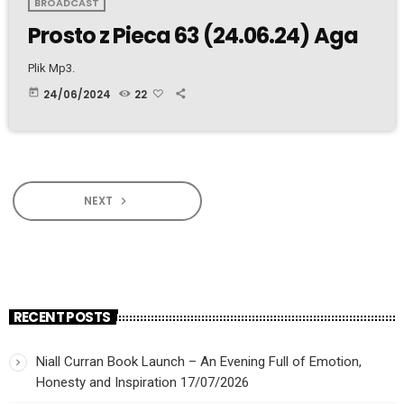
BROADCAST
Prosto z Pieca 63 (24.06.24) Aga
Plik Mp3.
today
24/06/2024
22
NEXT
navigate_next
RECENT POSTS
Niall Curran Book Launch – An Evening Full of Emotion,
Honesty and Inspiration
17/07/2026