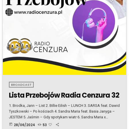
BROADCAST
Lista Przebojów Radia Cenzura 32
1. Brodka, Jann – List 2. Billie Eilish – LUNCH 3. SARSA feat. Dawid
Tyszkowski – Po kościach 4. Sandra Maria feat. Basia Janyga –
JESTEM 5. Jaśmin – Gdy spotykam wiatr 6. Sandra Maria x
Paprodziad x Wiktoria Kwiatkowska – Śpiewa Ziemia 7. Golden
today
28/06/2024
53
Hand – Revolution Time 8. Natalia Nykiel – Demony 9. Janek Górka