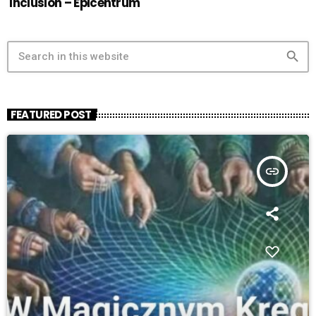
Inclusion – Epicentrum
search
FEATURED POST
insert_link