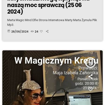
naszą moc sprawczą (25 06
2024)
Marta Magic Mind Elfie Strona Internetowa Marty Marta Żymuła Plik
Mp3.
today
26/06/2024
24
insert_link