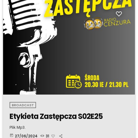
BROADCAST
Etykieta Zastępcza S02E25
Plik Mp3.
today
27/06/2024
31