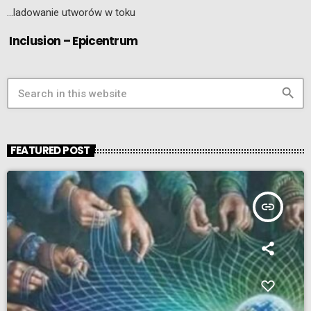
…ladowanie utworów w toku
Inclusion – Epicentrum
search
FEATURED POST
insert_link