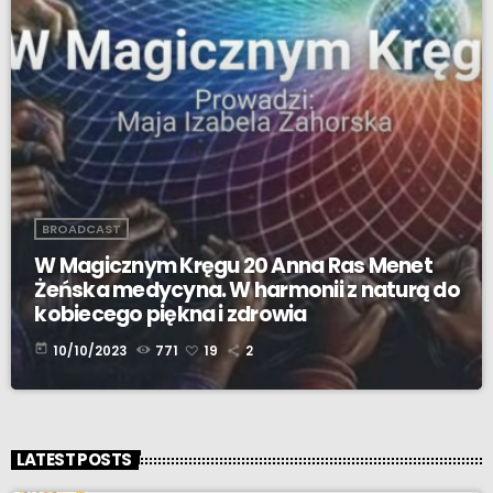
BROADCAST
W Magicznym Kręgu 20 Anna Ras Menet
Żeńska medycyna. W harmonii z naturą do
kobiecego piękna i zdrowia
today
10/10/2023
771
19
2
LATEST POSTS