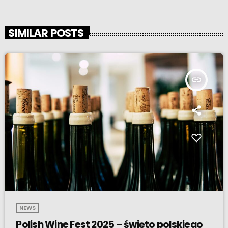
SIMILAR POSTS
insert_link
NEWS
Polish Wine Fest 2025 – święto polskiego