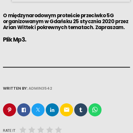
O międzynarodowym proteście przeciwko 5G
organizowanym w Gdańsku 25 stycznia 2020 przez
Arian Wittek i pokrewnych tematach. Zapraszam.
Plik Mp3.
WRITTEN BY:
ADMIN3542
email
RATE IT