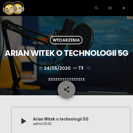
search
menu
play_arrow
WYDARZENIA
ARIAN WITEK O TECHNOLOGII 5G
24/05/2020
73
today
share
email
play_arrow
Arian Witek o technologii 5G
admin3542