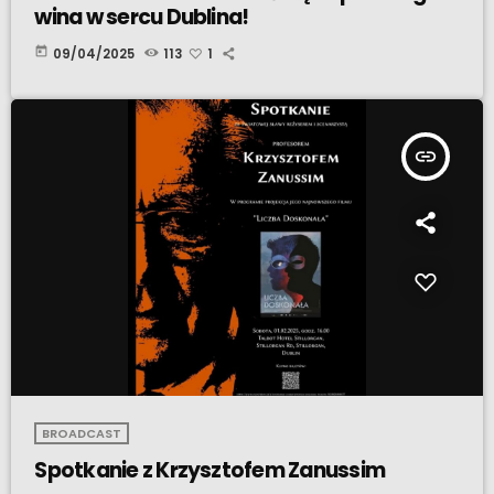
wina w sercu Dublina!
today
09/04/2025
113
1
insert_link
BROADCAST
Spotkanie z Krzysztofem Zanussim