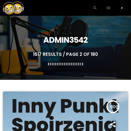
search
menu
play_arrow
ADMIN3542
1617 RESULTS / PAGE 2 OF 180
insert_link