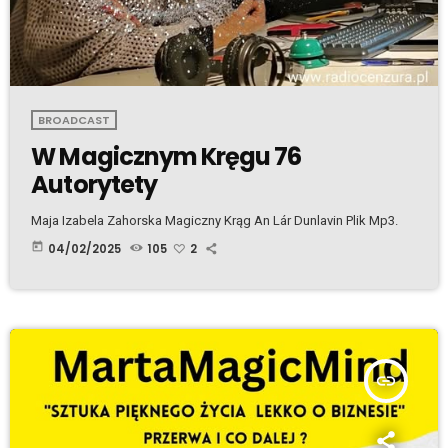
BROADCAST
W Magicznym Kręgu 76
Autorytety
Maja Izabela Zahorska Magiczny Krąg An Lár Dunlavin Plik Mp3.
today
04/02/2025
105
2
insert_link