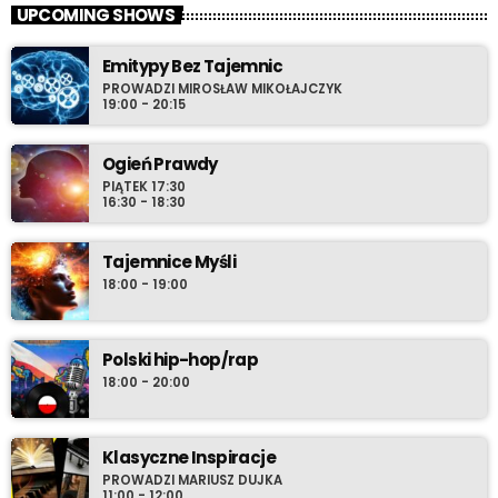
Prowadzący - xiążę e2rd - udaje się wraz z gośćmi audycji w
UPCOMING SHOWS
podróż do źródeł pierwszych, zapamiętanych utworów
muzycznych. Stamtąd rzeką bardziej świadomych wyborów
Emitypy Bez Tajemnic
wieku młodzieńczego, wprost do oceanu współczesności gdzie
PROWADZI MIROSŁAW MIKOŁAJCZYK
szanse wyłowienia najnowszego, osobistego przeboju zdają się
19:00 - 20:15
być nieskończone. Nie chowaj zatem w środowy wieczór
swoich przyborów do relaksu i ustaw radio-komputer na Radio
Ogień Prawdy
Cenzura o 21:30 polskiego czasu.
PIĄTEK 17:30
16:30 - 18:30
Tajemnice Myśli
18:00 - 19:00
Polski hip-hop/rap
18:00 - 20:00
Klasyczne Inspiracje
PROWADZI MARIUSZ DUJKA
11:00 - 12:00