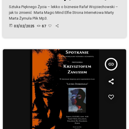
Sztuka Pięknego Życia – lekko o biznesie Rafał Wojciechowski –
jak to zmienić Marta Magic Mind Elfie Strona Internetowa Marty
Marta Żymuła Plik Mp3.
today
03/02/2025
67
insert_link