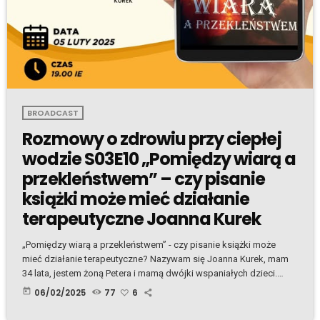
BROADCAST
Rozmowy o zdrowiu przy ciepłej
wodzie S03E10 „Pomiędzy wiarą a
przekleństwem” – czy pisanie
książki może mieć działanie
terapeutyczne Joanna Kurek
„Pomiędzy wiarą a przekleństwem” - czy pisanie książki może
mieć działanie terapeutyczne? Nazywam się Joanna Kurek, mam
34 lata, jestem żoną Petera i mamą dwójki wspaniałych dzieci.
Uwielbiam koty, podróżowanie i odkrywanie nowych miejsc.
today
06/02/2025
77
6
Pochodzę z pięknego Zamościa, a od 12 lat mieszkam w Irlandii,
która stała się moim drugim domem. W wolnym czasie chętnie