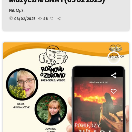
Plik Mp3.
today
06/02/2025
48
insert_link