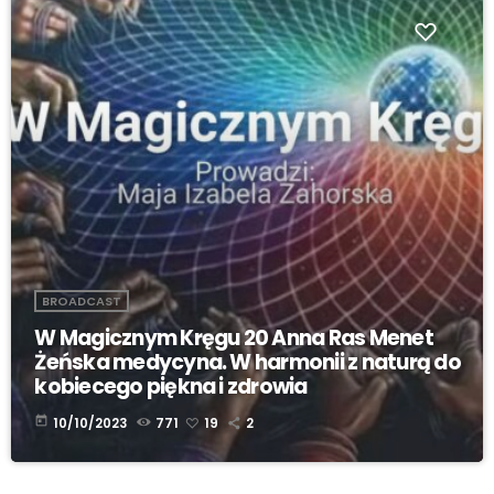
BROADCAST
W Magicznym Kręgu 20 Anna Ras Menet
Żeńska medycyna. W harmonii z naturą do
kobiecego piękna i zdrowia
today
10/10/2023
771
19
2