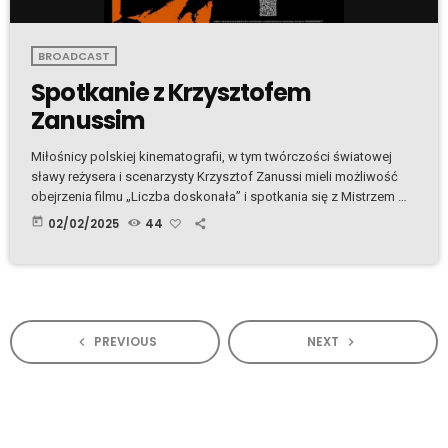
BROADCAST
Spotkanie z Krzysztofem
Zanussim
Miłośnicy polskiej kinematografii, w tym twórczości światowej
sławy reżysera i scenarzysty Krzysztof Zanussi mieli możliwość
obejrzenia filmu „Liczba doskonała” i spotkania się z Mistrzem w
minioną sobotę w Dublinie. Najnowszy film Krzysztofa
today
02/02/2025
44
Zanussiego podejmuje głębokie refleksje nad sensem życia, wiarą
i poszukiwaniem absolutu. Głównymi bohaterami są Joachim
(Andrzej Seweryn), zamożny hedonista zastanawiający się nad
boską interwencją w ludzkie sprawy, oraz jego młodszy kuzyn
Dawid (Jan Marczewski), utalentowany matematyk poszukujący
absolutu […]
PREVIOUS
NEXT
navigate_before
navigate_next