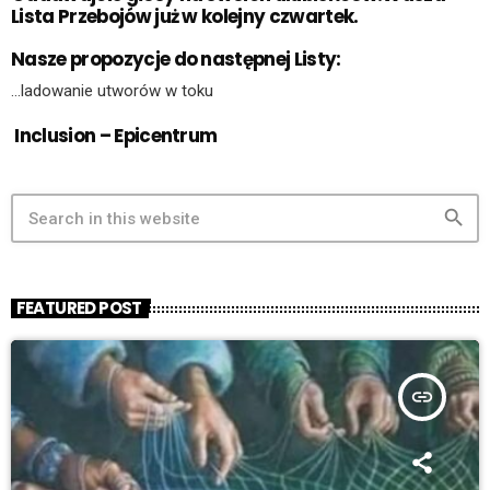
Lista Przebojów już w kolejny czwartek.
Nasze propozycje do następnej Listy:
…ladowanie utworów w toku
Inclusion – Epicentrum
search
FEATURED POST
insert_link