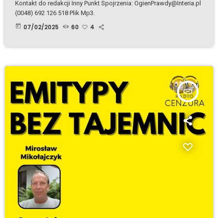
Kontakt do redakcji Inny Punkt Spojrzenia: OgienPrawdy@Interia.pl
(0048) 692 126 518 Plik Mp3.
today
07/02/2025
60
4
insert_link