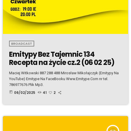
BROADCAST
Emitypy Bez Tajemnic 134
Recepta na życie cz.2 (06 02 25)
Maciej Witkowski 887 288 488 Mirosław Mikołajczyk (Emitypy Na
YouTube) Emitype Na FaceBooku Www.Emitype.Com nr tel.
786977676 Plik Mp3.
today
06/02/2025
41
2