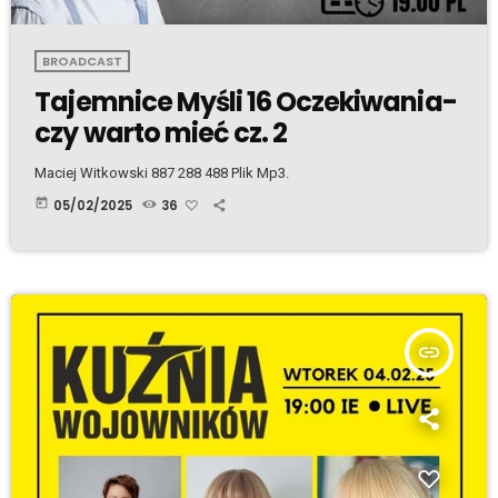
BROADCAST
Tajemnice Myśli 16 Oczekiwania-
czy warto mieć cz. 2
Maciej Witkowski 887 288 488 Plik Mp3.
today
05/02/2025
36
insert_link