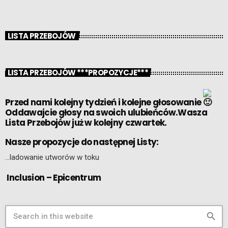
LISTA PRZEBOJÓW
LISTA PRZEBOJÓW ***PROPOZYCJE***
Przed nami kolejny tydzień i kolejne głosowanie
Oddawajcie głosy na swoich ulubieńców.Wasza
Lista Przebojów już w kolejny czwartek.
Nasze propozycje do następnej Listy:
…ladowanie utworów w toku
Inclusion – Epicentrum
search