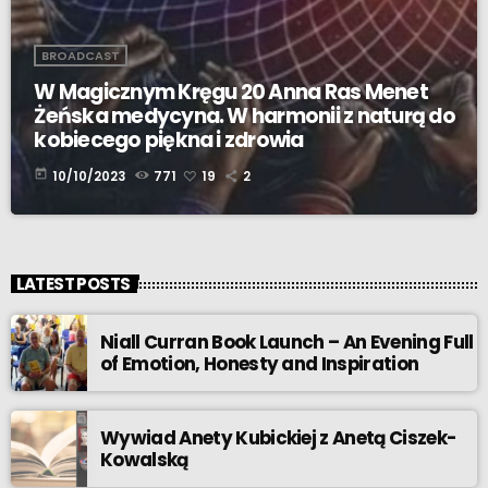
BROADCAST
W Magicznym Kręgu 20 Anna Ras Menet
Żeńska medycyna. W harmonii z naturą do
kobiecego piękna i zdrowia
today
10/10/2023
771
19
2
LATEST POSTS
Niall Curran Book Launch – An Evening Full
of Emotion, Honesty and Inspiration
Wywiad Anety Kubickiej z Anetą Ciszek-
Kowalską