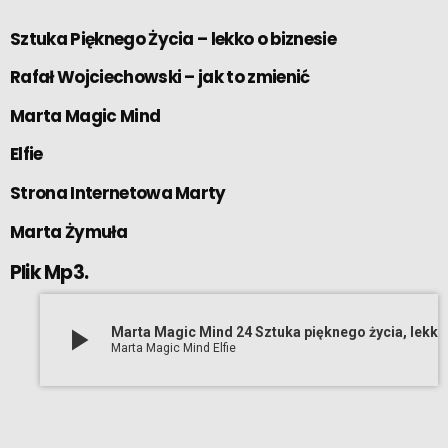
Sztuka Pięknego Życia – lekko o biznesie
Rafał Wojciechowski – jak to zmienić
Marta Magic Mind
Elfie
Strona Internetowa Marty
Marta Żymuła
Plik Mp3.
play_arrow
Marta Magic Mind 24 Sztuka pięknego życia, lekko o biznesie-Przerwa i co dalej (03 02 2025)
Marta Magic Mind Elfie