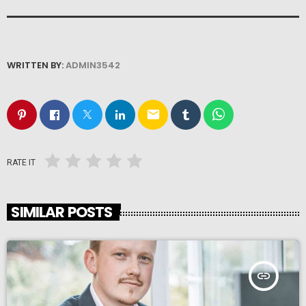
WRITTEN BY:
ADMIN3542
email
RATE IT
SIMILAR POSTS
insert_link