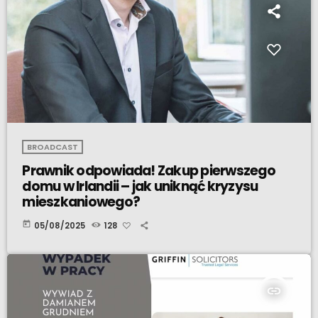
BROADCAST
Prawnik odpowiada! Zakup pierwszego
domu w Irlandii – jak uniknąć kryzysu
mieszkaniowego?
today
05/08/2025
128
insert_link