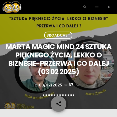
search
menu
play_arrow
BROADCAST
MARTA MAGIC MIND 24 SZTUKA
PIĘKNEGO ŻYCIA, LEKKO O
BIZNESIE-PRZERWA I CO DALEJ
(03 02 2025)
03/02/2025
67
today
share
email