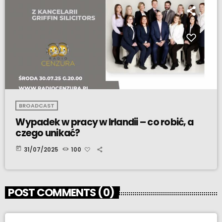
BROADCAST
Wypadek w pracy w Irlandii – co robić, a
czego unikać?
today
31/07/2025
100
POST COMMENTS (0)