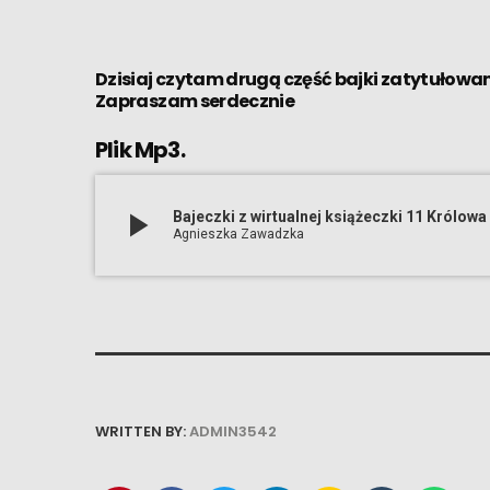
Dzisiaj czytam drugą część bajki zatytułowa
Zapraszam serdecznie
Plik Mp3.
play_arrow
Bajeczki z wirtualnej książeczki 11 Królowa
Agnieszka Zawadzka
WRITTEN BY:
ADMIN3542