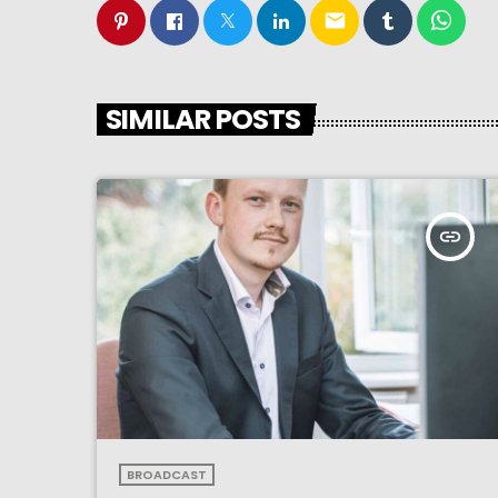
email
SIMILAR POSTS
insert_link
BROADCAST