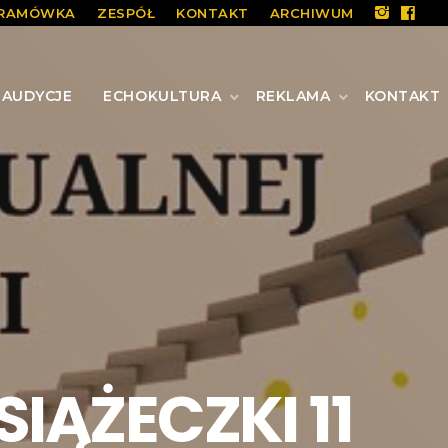
RAMÓWKA
ZESPÓŁ
KONTAKT
ARCHIWUM
AUDYCJE
ECHOKULTURA
REKLAMA
KONTAKT
IĄŻECZKI 11