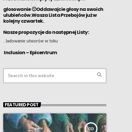
głosowanie
Oddawajcie głosy na swoich
ulubieńców.Wasza Lista Przebojów już w
kolejny czwartek.
Nasze propozycje do następnej Listy:
…ladowanie utworów w toku
Inclusion – Epicentrum
search
FEATURED POST
insert_link