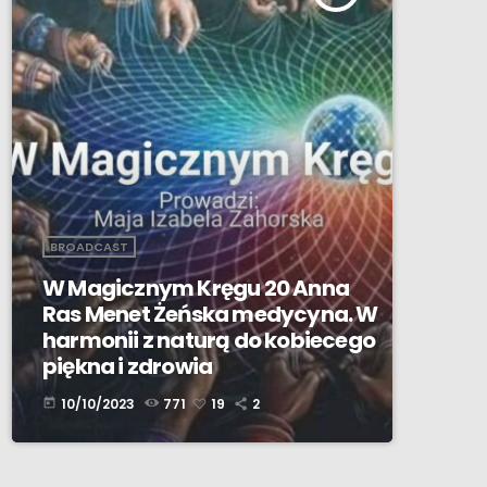
BROADCAST
W Magicznym Kręgu 20 Anna
Ras Menet Żeńska medycyna. W
harmonii z naturą do kobiecego
piękna i zdrowia
10/10/2023
771
19
2
today