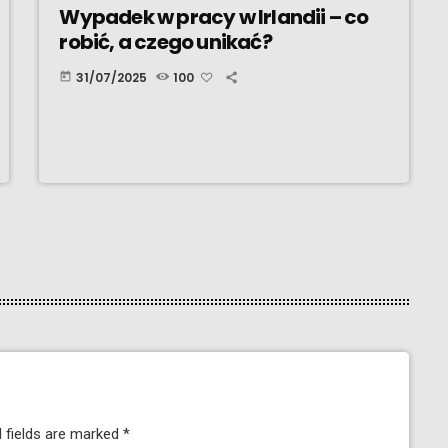
Wypadek w pracy w Irlandii – co
robić, a czego unikać?
31/07/2025
100
today
 fields are marked *