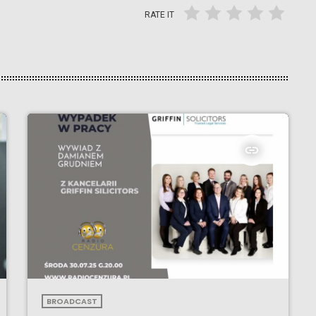
RATE IT
insert_link
BROADCAST