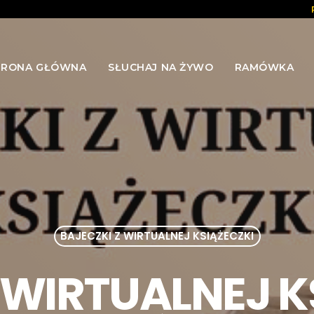
TRONA GŁÓWNA
SŁUCHAJ NA ŻYWO
RAMÓWKA
BAJECZKI Z WIRTUALNEJ KSIĄŻECZKI
 WIRTUALNEJ KS