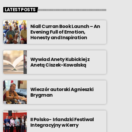
LATEST POSTS
Niall Curran Book Launch – An
Evening Full of Emotion,
Honesty and Inspiration
Wywiad Anety Kubickiej z
Anetą Ciszek-Kowalską
Wieczór autorski Agnieszki
Brygman
II Polsko- Irlandzki Festiwal
Integracyjny w Kerry