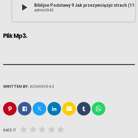
play_arrow
Biblijne Podstawy 9 Jak przezywciężyć strach (11 06
admin3542
Plik Mp3.
WRITTEN BY:
ADMIN3542
email
RATE IT