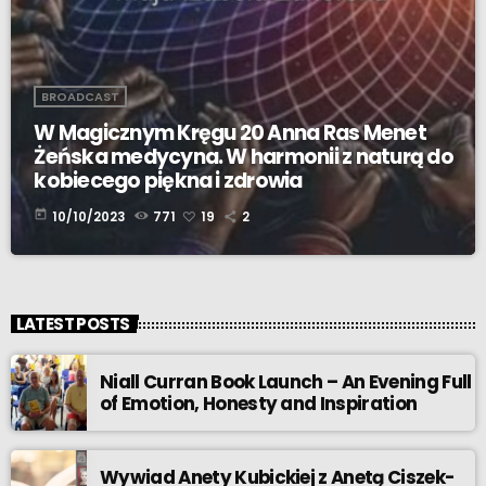
BROADCAST
W Magicznym Kręgu 20 Anna Ras Menet
Żeńska medycyna. W harmonii z naturą do
kobiecego piękna i zdrowia
today
10/10/2023
771
19
2
LATEST POSTS
Niall Curran Book Launch – An Evening Full
of Emotion, Honesty and Inspiration
Wywiad Anety Kubickiej z Anetą Ciszek-