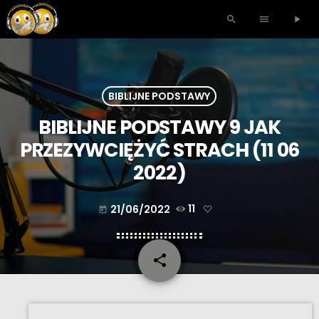
search
menu
play_arrow
BIBLIJNE PODSTAWY
BIBLIJNE PODSTAWY 9 JAK
PRZEZYWCIĘŻYĆ STRACH (11 06
2022)
21/06/2022
11
today
share
email