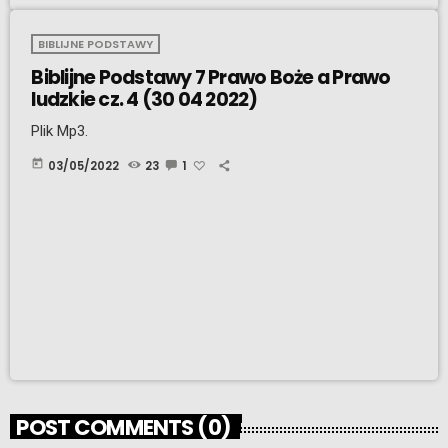
BIBLIJNE PODSTAWY
Biblijne Podstawy 7 Prawo Boże a Prawo
ludzkie cz. 4 (30 04 2022)
Plik Mp3.
today
03/05/2022
23
1
POST COMMENTS (0)