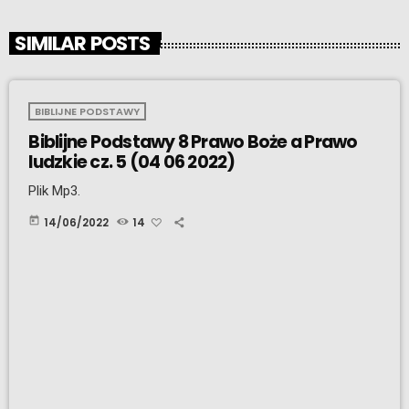
SIMILAR POSTS
BIBLIJNE PODSTAWY
Biblijne Podstawy 8 Prawo Boże a Prawo
ludzkie cz. 5 (04 06 2022)
Plik Mp3.
today
14/06/2022
14