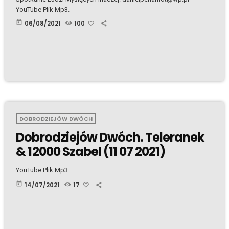
YouTube Plik Mp3.
today
06/08/2021
100
DOBRODZIEJÓW DWÓCH
Dobrodziejów Dwóch. Teleranek
& 12000 Szabel (11 07 2021)
YouTube Plik Mp3.
today
14/07/2021
17