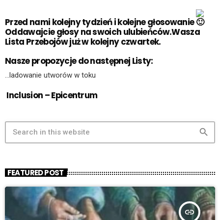
Przed nami kolejny tydzień i kolejne głosowanie
Oddawajcie głosy na swoich ulubieńców.Wasza
Lista Przebojów już w kolejny czwartek.
Nasze propozycje do następnej Listy:
…ladowanie utworów w toku
Inclusion – Epicentrum
search
FEATURED POST
insert_link