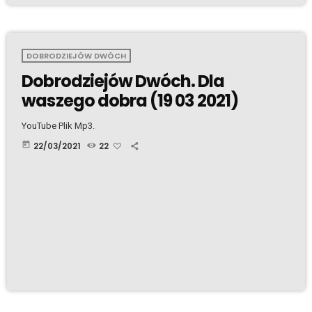
DOBRODZIEJÓW DWÓCH
Dobrodziejów Dwóch. Dla
waszego dobra (19 03 2021)
YouTube Plik Mp3.
today
22/03/2021
22