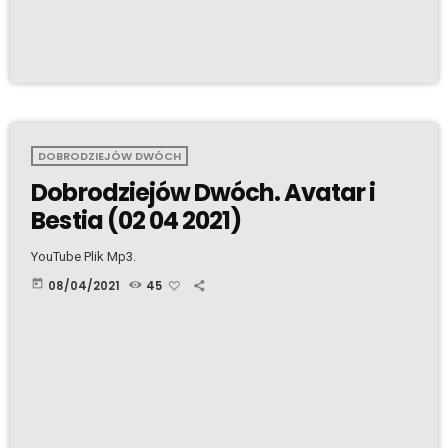
DOBRODZIEJÓW DWÓCH
Dobrodziejów Dwóch. Avatar i
Bestia (02 04 2021)
YouTube Plik Mp3.
today
08/04/2021
45