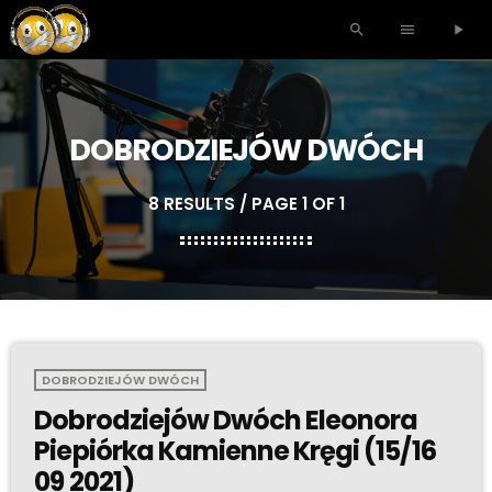
search
menu
play_arrow
DOBRODZIEJÓW DWÓCH
8 RESULTS / PAGE 1 OF 1
DOBRODZIEJÓW DWÓCH
Dobrodziejów Dwóch Eleonora
Piepiórka Kamienne Kręgi (15/16
09 2021)