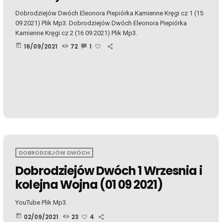
Dobrodziejów Dwóch Eleonora Piepiórka Kamienne Kręgi cz 1 (15
09 2021) Plik Mp3. Dobrodziejów Dwóch Eleonora Piepiórka
Kamienne Kręgi cz 2 (16 09 2021) Plik Mp3.
today
16/09/2021
72
1
DOBRODZIEJÓW DWÓCH
Dobrodziejów Dwóch 1 Wrzesnia i
kolejna Wojna (01 09 2021)
YouTube Plik Mp3.
today
02/09/2021
23
4