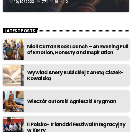
today
10/10/2023
771
19
2
LATEST POSTS
Niall Curran Book Launch – An Evening Full
of Emotion, Honesty and Inspiration
Wywiad Anety Kubickiej z Anetą Ciszek-
Kowalską
Wieczór autorski Agnieszki Brygman
II Polsko- Irlandzki Festiwal Integracyjny
w Kerry