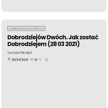
DOBRODZIEJÓW DWÓCH
Dobrodziejów Dwóch. Jak zostać
Dobrodziejem (28 03 2021)
YouTube Plik Mp3.
today
30/03/2021
31