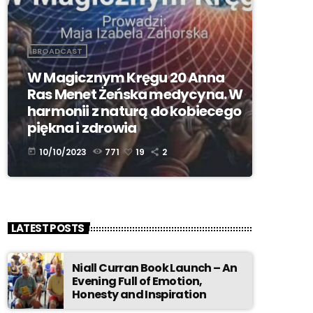
BROADCAST
W Magicznym Kręgu 20 Anna
Ras Menet Żeńska medycyna. W
harmonii z naturą do kobiecego
piękna i zdrowia
10/10/2023
771
19
2
today
LATEST POSTS
Niall Curran Book Launch – An
Evening Full of Emotion,
Honesty and Inspiration