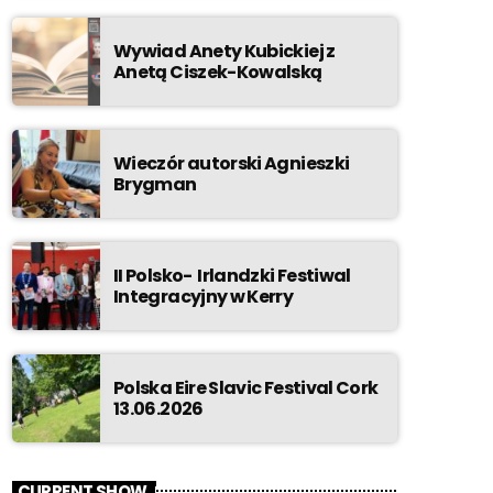
Wywiad Anety Kubickiej z
Anetą Ciszek-Kowalską
Wieczór autorski Agnieszki
Brygman
II Polsko- Irlandzki Festiwal
Integracyjny w Kerry
Polska Eire Slavic Festival Cork
13.06.2026
CURRENT SHOW