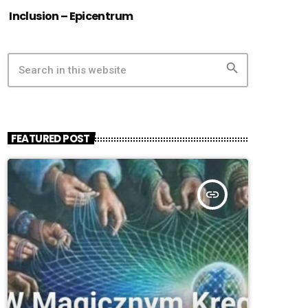
Inclusion – Epicentrum
search
FEATURED POST
insert_link