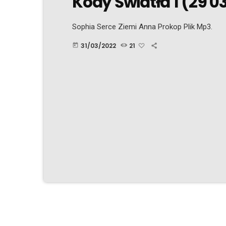
Kody Światła 1 (29 0
Sophia Serce Ziemi Anna Prokop Plik Mp3.
31/03/2022
21
today