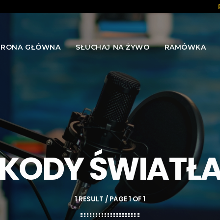
TRONA GŁÓWNA
SŁUCHAJ NA ŻYWO
RAMÓWKA
KODY ŚWIATŁ
1 RESULT / PAGE 1 OF 1