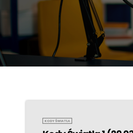
KODY ŚWIATŁA