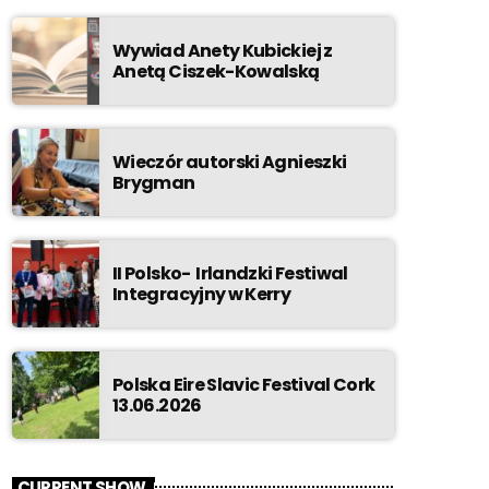
Wywiad Anety Kubickiej z
Anetą Ciszek-Kowalską
Wieczór autorski Agnieszki
Brygman
II Polsko- Irlandzki Festiwal
Integracyjny w Kerry
Polska Eire Slavic Festival Cork
13.06.2026
CURRENT SHOW