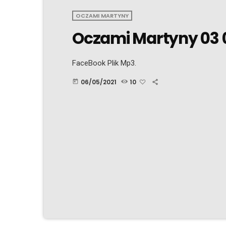
OCZAMI MARTYNY
Oczami Martyny 03 0
FaceBook Plik Mp3.
06/05/2021
10
today