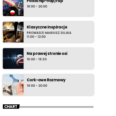
Polski hip-hop/rap
przeboju zdają się być nieskończone. Nie
18:00 - 20:00
chowaj zatem w środowy wieczór swoich
przyborów do relaksu i ustaw radio-komputer
na Radio Cenzura o 21:30 polskiego czasu.
Klasyczne Inspiracje
PROWADZI MARIUSZ DUJKA
11:00 - 12:00
Na prawej stronie osi
15:00 - 15:30
Cork-owe Rozmowy
19:00 - 20:00
CHART