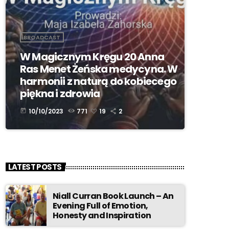
BROADCAST
W Magicznym Kręgu 20 Anna
Ras Menet Żeńska medycyna. W
harmonii z naturą do kobiecego
piękna i zdrowia
10/10/2023
771
19
2
today
LATEST POSTS
Niall Curran Book Launch – An
Evening Full of Emotion,
Honesty and Inspiration