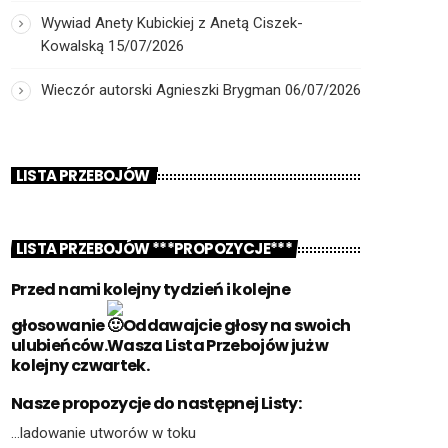
Wywiad Anety Kubickiej z Anetą Ciszek-
Kowalską
15/07/2026
Wieczór autorski Agnieszki Brygman
06/07/2026
LISTA PRZEBOJÓW
LISTA PRZEBOJÓW ***PROPOZYCJE***
Przed nami kolejny tydzień i kolejne
głosowanie
Oddawajcie głosy na swoich
ulubieńców.Wasza Lista Przebojów już w
kolejny czwartek.
Nasze propozycje do następnej Listy:
…ladowanie utworów w toku