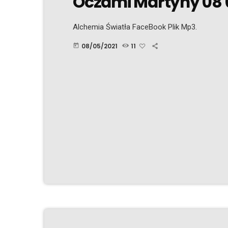
Oczami Martyny 08 
Alchemia Światła FaceBook Plik Mp3.
08/05/2021
11
today