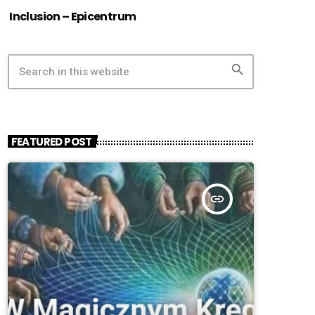
Inclusion – Epicentrum
search
FEATURED POST
insert_link