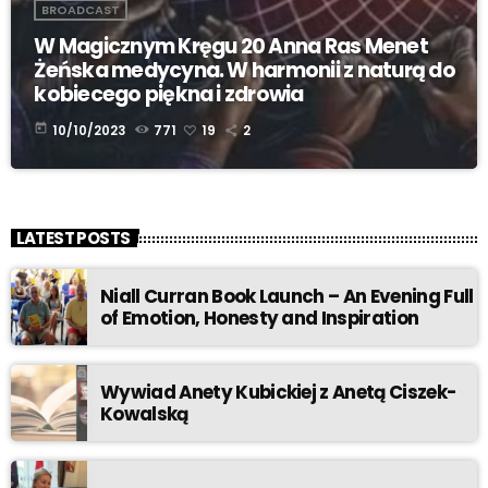
BROADCAST
W Magicznym Kręgu 20 Anna Ras Menet
Żeńska medycyna. W harmonii z naturą do
kobiecego piękna i zdrowia
today
10/10/2023
771
19
2
LATEST POSTS
Niall Curran Book Launch – An Evening Full
of Emotion, Honesty and Inspiration
Wywiad Anety Kubickiej z Anetą Ciszek-
Kowalską