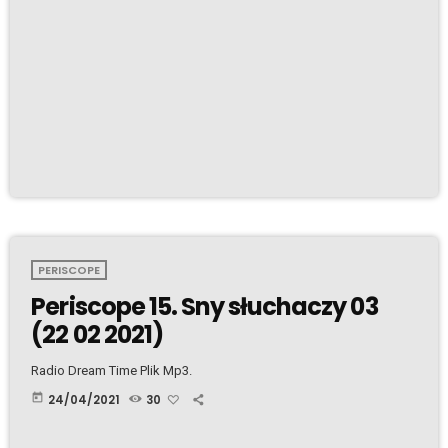
PERISCOPE
Periscope 15. Sny słuchaczy 03
(22 02 2021)
Radio Dream Time Plik Mp3.
today
24/04/2021
30