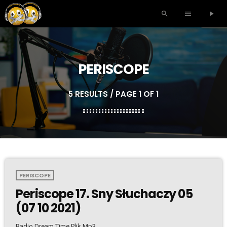
search
menu
play_arrow
PERISCOPE
5 RESULTS / PAGE 1 OF 1
PERISCOPE
Periscope 17. Sny Słuchaczy 05
(07 10 2021)
Radio Dream Time Plik Mp3.