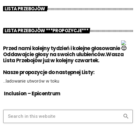
LISTA PRZEBOJÓW
LISTA PRZEBOJÓW ***PROPOZYCJE***
Przed nami kolejny tydzień i kolejne głosowanie
Oddawajcie głosy na swoich ulubieńców.Wasza
Lista Przebojów już w kolejny czwartek.
Nasze propozycje do następnej Listy:
…ladowanie utworów w toku
Inclusion – Epicentrum
search