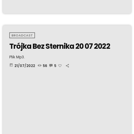
BROADCAST
Trójka Bez Sternika 20 07 2022
Plik Mp3.
today
21/07/2022
56
5