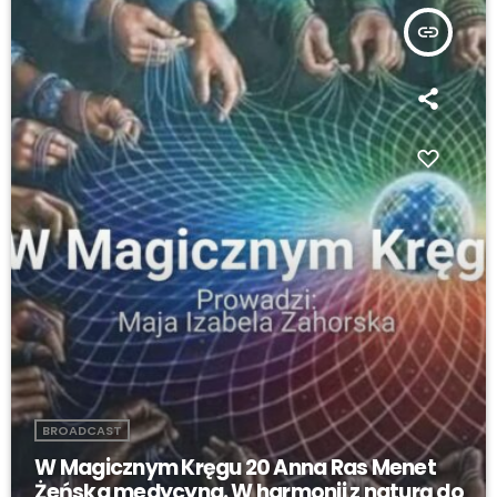
insert_link
BROADCAST
W Magicznym Kręgu 20 Anna Ras Menet
Żeńska medycyna. W harmonii z naturą do