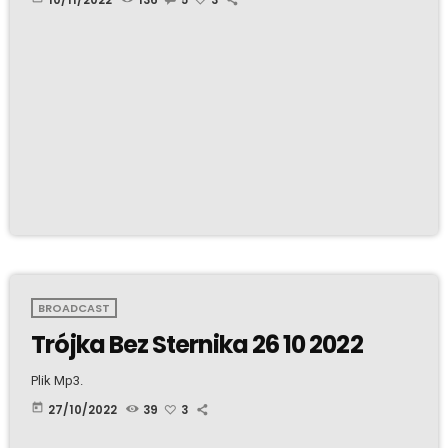
BROADCAST
Trójka Bez Sternika 26 10 2022
Plik Mp3.
today
27/10/2022
39
3