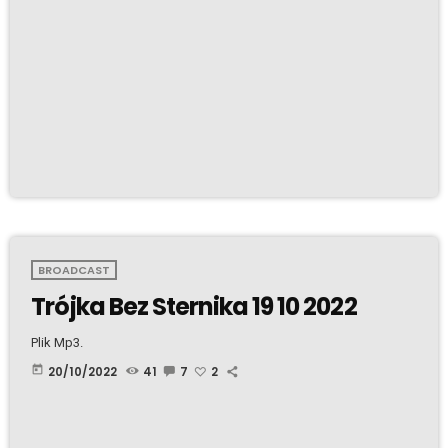
BROADCAST
Trójka Bez Sternika 19 10 2022
Plik Mp3.
today
20/10/2022
41
7
2