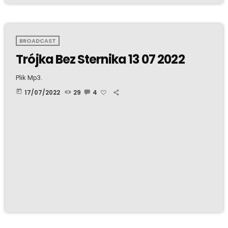
BROADCAST
Trójka Bez Sternika 13 07 2022
Plik Mp3.
today
17/07/2022
29
4