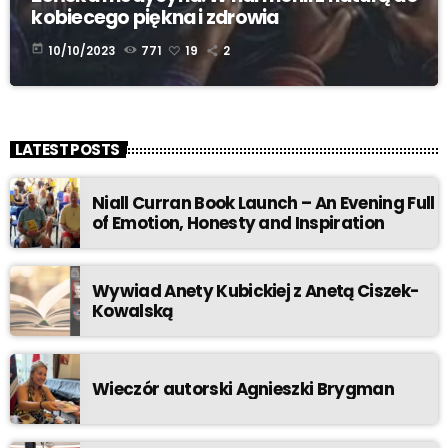
kobiecego piękna i zdrowia
today
10/10/2023
771
19
2
LATEST POSTS
Niall Curran Book Launch – An Evening Full
of Emotion, Honesty and Inspiration
Wywiad Anety Kubickiej z Anetą Ciszek-
Kowalską
Wieczór autorski Agnieszki Brygman