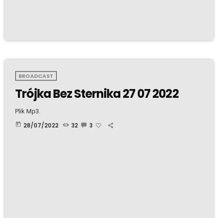
BROADCAST
Trójka Bez Sternika 27 07 2022
Plik Mp3.
today
28/07/2022
32
3