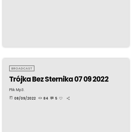
BROADCAST
Trójka Bez Sternika 07 09 2022
Plik Mp3.
today
08/09/2022
84
5