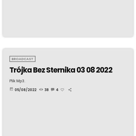
BROADCAST
Trójka Bez Sternika 03 08 2022
Plik Mp3.
today
05/08/2022
38
4