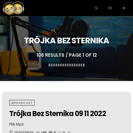
search
menu
play_arrow
TRÓJKA BEZ STERNIKA
106 RESULTS / PAGE 1 OF 12
BROADCAST
Trójka Bez Sternika 09 11 2022
Plik Mp3.
today
10/11/2022
136
5
3