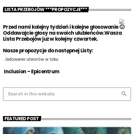
LISTA PRZEBOJÓW ***PROPOZYCJE***
Przed nami kolejny tydzień i kolejne głosowanie
Oddawajcie głosy na swoich ulubieńców.Wasza
Lista Przebojów już w kolejny czwartek.
Nasze propozycje do następnej Listy:
…ladowanie utworów w toku
Inclusion – Epicentrum
search
FEATURED POST