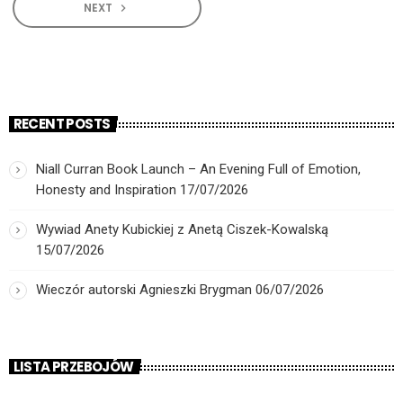
NEXT
navigate_next
RECENT POSTS
Niall Curran Book Launch – An Evening Full of Emotion,
Honesty and Inspiration
17/07/2026
Wywiad Anety Kubickiej z Anetą Ciszek-Kowalską
15/07/2026
Wieczór autorski Agnieszki Brygman
06/07/2026
LISTA PRZEBOJÓW