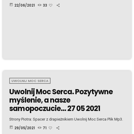
today
22/06/2021
33
UWOLNIJ MOC SERCA
Uwolnij Moc Serca. Pozytywne
myślenie, a nasze
samopoczucie… 27 05 2021
Strony Piotra: Spacer z drapieżnikiem Uwolnij Moc Serca Plik Mp3.
today
29/05/2021
71