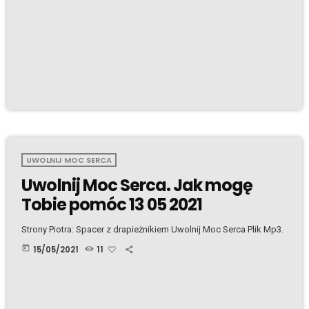
UWOLNIJ MOC SERCA
Uwolnij Moc Serca. Jak mogę
Tobie pomóc 13 05 2021
Strony Piotra: Spacer z drapieżnikiem Uwolnij Moc Serca Plik Mp3.
today
15/05/2021
11