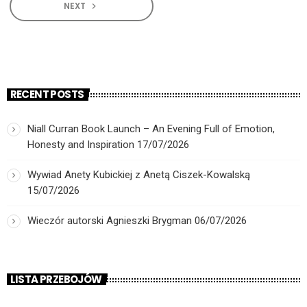
NEXT
navigate_next
RECENT POSTS
Niall Curran Book Launch – An Evening Full of Emotion,
Honesty and Inspiration
17/07/2026
Wywiad Anety Kubickiej z Anetą Ciszek-Kowalską
15/07/2026
Wieczór autorski Agnieszki Brygman
06/07/2026
LISTA PRZEBOJÓW