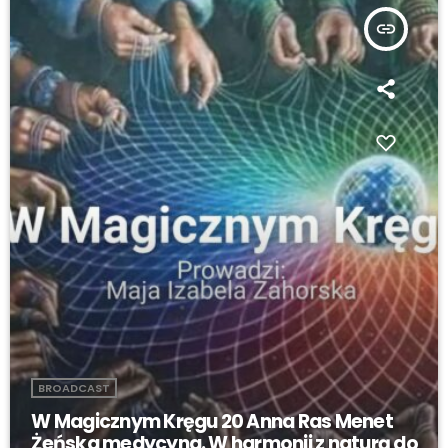
insert_link
BROADCAST
W Magicznym Kręgu 20 Anna Ras Menet
Żeńska medycyna. W harmonii z naturą do