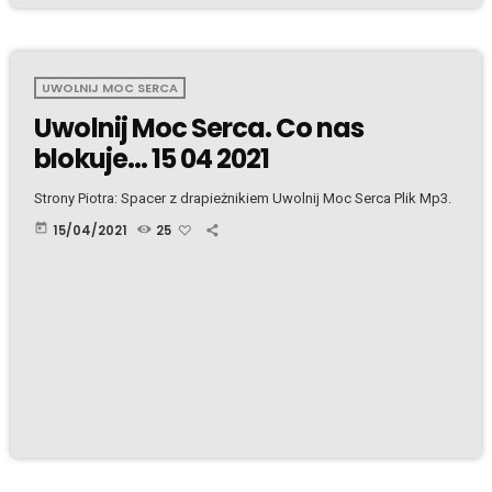
UWOLNIJ MOC SERCA
Uwolnij Moc Serca. Co nas
blokuje… 15 04 2021
Strony Piotra: Spacer z drapieżnikiem Uwolnij Moc Serca Plik Mp3.
today
15/04/2021
25