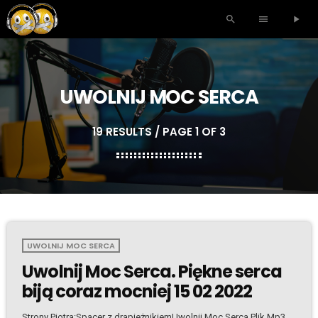
search
menu
play_arrow
UWOLNIJ MOC SERCA
19 RESULTS / PAGE 1 OF 3
UWOLNIJ MOC SERCA
Uwolnij Moc Serca. Piękne serca
biją coraz mocniej 15 02 2022
Strony Piotra:Spacer z drapieżnikiemUwolnij Moc Serca Plik Mp3.