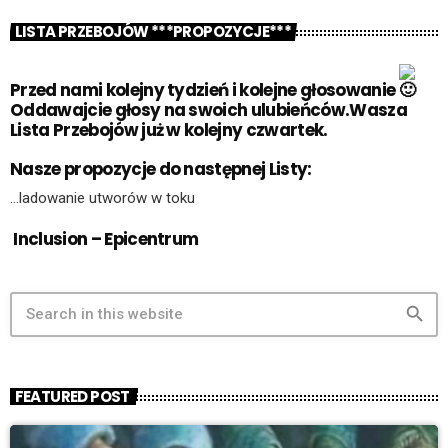
LISTA PRZEBOJÓW ***PROPOZYCJE***
Przed nami kolejny tydzień i kolejne głosowanie
Oddawajcie głosy na swoich ulubieńców.Wasza
Lista Przebojów już w kolejny czwartek.
Nasze propozycje do następnej Listy:
…ladowanie utworów w toku
Inclusion – Epicentrum
search
FEATURED POST