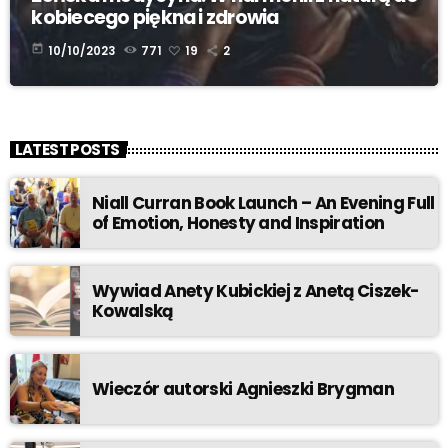
kobiecego piękna i zdrowia
today
10/10/2023
771
19
2
LATEST POSTS
Niall Curran Book Launch – An Evening Full
of Emotion, Honesty and Inspiration
Wywiad Anety Kubickiej z Anetą Ciszek-
Kowalską
Wieczór autorski Agnieszki Brygman