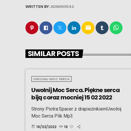
WRITTEN BY:
ADMIN3542
email
SIMILAR POSTS
UWOLNIJ MOC SERCA
Uwolnij Moc Serca. Piękne serca
biją coraz mocniej 15 02 2022
Strony Piotra:Spacer z drapieżnikiemUwolnij
Moc Serca Plik Mp3.
16/02/2022
16
today