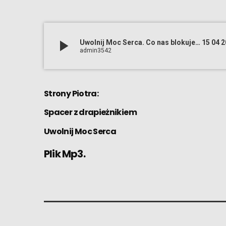
play_arrow
Uwolnij Moc Serca. Co nas blokuje… 15 04 
admin3542
Strony Piotra:
Spacer z drapieżnikiem
Uwolnij Moc Serca
Plik Mp3.