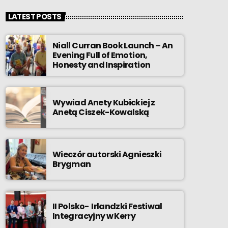
LATEST POSTS
Niall Curran Book Launch – An
Evening Full of Emotion,
Honesty and Inspiration
Wywiad Anety Kubickiej z
Anetą Ciszek-Kowalską
Wieczór autorski Agnieszki
Brygman
II Polsko- Irlandzki Festiwal
Integracyjny w Kerry