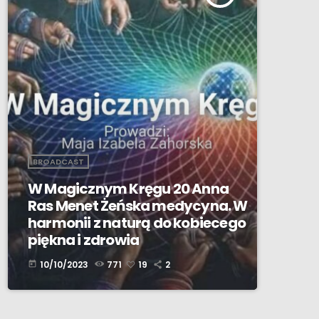
BROADCAST
W Magicznym Kręgu 20 Anna
Ras Menet Żeńska medycyna. W
harmonii z naturą do kobiecego
piękna i zdrowia
10/10/2023
771
19
2
today