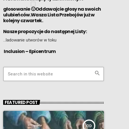
głosowanie
Oddawajcie głosy na swoich
ulubieńców.Wasza Lista Przebojów już w
kolejny czwartek.
Nasze propozycje do następnej Listy:
…ladowanie utworów w toku
Inclusion – Epicentrum
search
FEATURED POST
insert_link