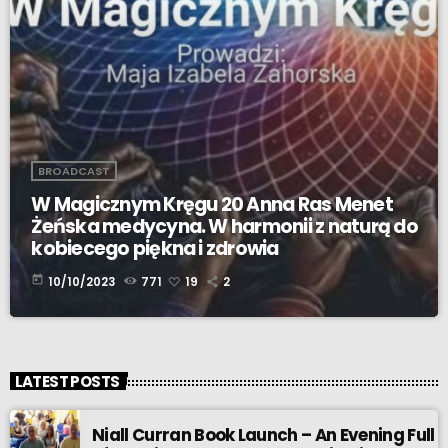
BROADCAST
W Magicznym Kręgu 20 Anna Ras Menet
Żeńska medycyna. W harmonii z naturą do
kobiecego piękna i zdrowia
today
10/10/2023
771
19
2
LATEST POSTS
Niall Curran Book Launch – An Evening Full