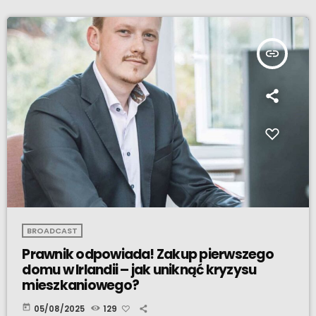
insert_link
BROADCAST
Prawnik odpowiada! Zakup pierwszego
domu w Irlandii – jak uniknąć kryzysu
mieszkaniowego?
today
05/08/2025
129