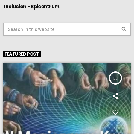
Inclusion – Epicentrum
search
FEATURED POST
insert_link