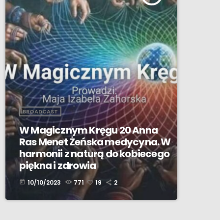
BROADCAST
W Magicznym Kręgu 20 Anna
Ras Menet Żeńska medycyna. W
harmonii z naturą do kobiecego
piękna i zdrowia
10/10/2023
771
19
2
today