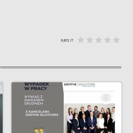
RATE IT
insert_link