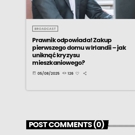
BROADCAST
Prawnik odpowiada! Zakup
pierwszego domu w Irlandii – jak
uniknąć kryzysu
mieszkaniowego?
05/08/2025
126
today
POST COMMENTS (0)