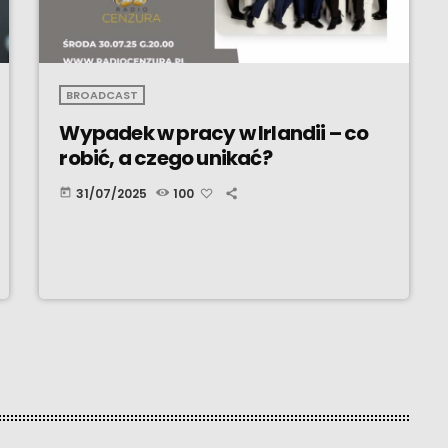
BROADCAST
Wypadek w pracy w Irlandii – co
robić, a czego unikać?
31/07/2025
100
today