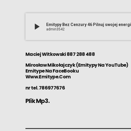
play_arrow
Emitypy Bez Cenzury 46 Pilnuj swojej energi
admin3542
Maciej Witkowski 887 288 488
Mirosław Mikołajczyk
(
Emitypy Na YouTube
)
Emitype Na FaceBooku
Www.Emitype.Com
nr tel. 786977676
Plik Mp3.