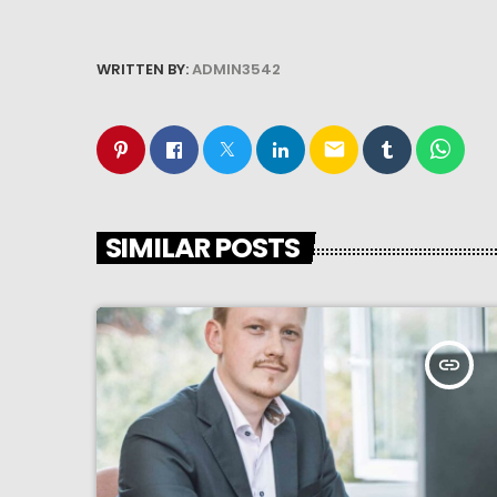
WRITTEN BY:
ADMIN3542
email
SIMILAR POSTS
insert_link