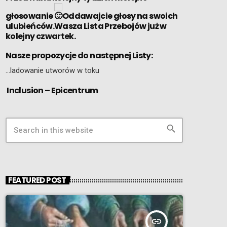
głosowanie
Oddawajcie głosy na swoich
ulubieńców.Wasza Lista Przebojów już w
kolejny czwartek.
Nasze propozycje do następnej Listy:
…ladowanie utworów w toku
Inclusion – Epicentrum
search
FEATURED POST
insert_link