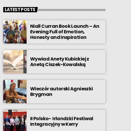
LATEST POSTS
Niall Curran Book Launch – An
Evening Full of Emotion,
Honesty and Inspiration
Wywiad Anety Kubickiej z
Anetą Ciszek-Kowalską
Wieczór autorski Agnieszki
Brygman
II Polsko- Irlandzki Festiwal
Integracyjny w Kerry