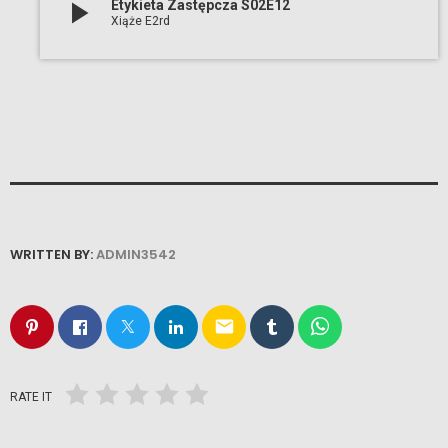
play_arrow
Etykieta Zastępcza S02E12
Xiąże E2rd
WRITTEN BY:
ADMIN3542
email
RATE IT