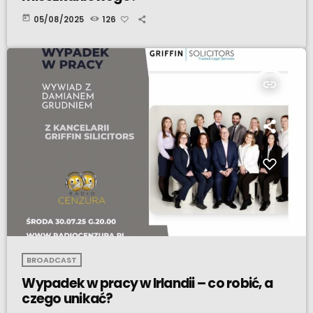
today
05/08/2025
126
insert_link
BROADCAST
Wypadek w pracy w Irlandii – co robić, a
czego unikać?