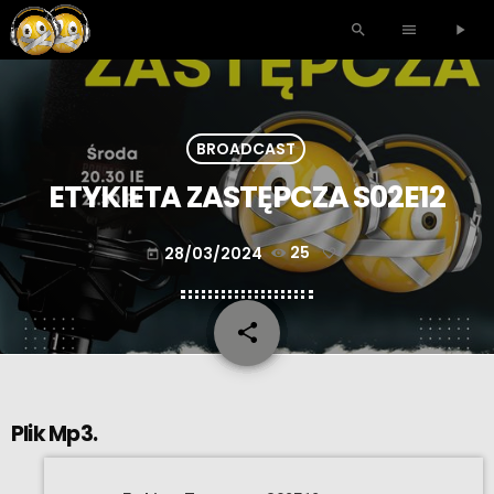
search
menu
play_arrow
BROADCAST
ETYKIETA ZASTĘPCZA S02E12
28/03/2024
25
today
share
email
Plik Mp3.