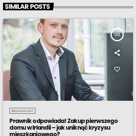
SIMILAR POSTS
insert_link
BROADCAST
Prawnik odpowiada! Zakup pierwszego
domu w Irlandii – jak uniknąć kryzysu
mieszkaniowego?