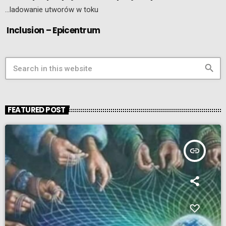
…ladowanie utworów w toku
Inclusion – Epicentrum
search
FEATURED POST
insert_link