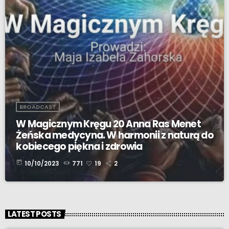
BROADCAST
W Magicznym Kręgu 20 Anna Ras Menet
Żeńska medycyna. W harmonii z naturą do
kobiecego piękna i zdrowia
today
10/10/2023
771
19
2
LATEST POSTS