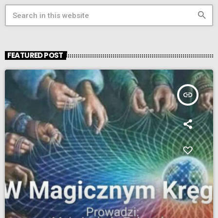
search
FEATURED POST
insert_link