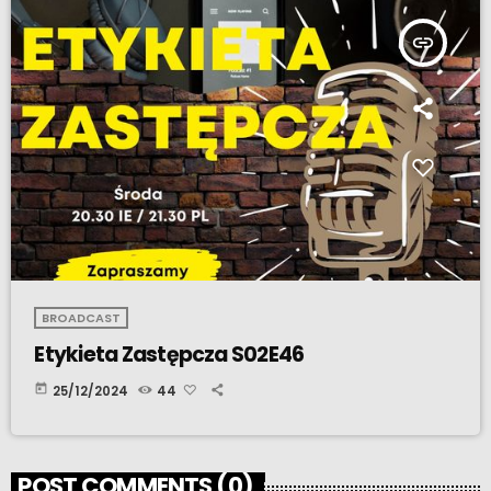
insert_link
BROADCAST
Etykieta Zastępcza S02E46
today
25/12/2024
44
POST COMMENTS (0)