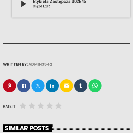
play_arrow
Etykieta Zastępcza S02E45
Xiąże E2rd
WRITTEN BY:
ADMIN3542
email
RATE IT
SIMILAR POSTS