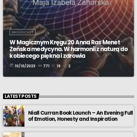
BROADCAST
W Magicznym Kręgu 20 Anna Ras Menet
Żeńska medycyna. W harmonii z naturą do
kobiecego piękna i zdrowia
today
10/10/2023
771
19
2
LATEST POSTS
Niall Curran Book Launch – An Evening Full
of Emotion, Honesty and Inspiration