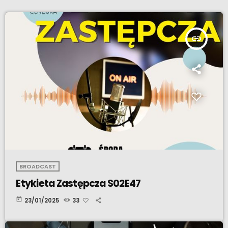
insert_link
BROADCAST
Etykieta Zastępcza S02E47
today
23/01/2025
33