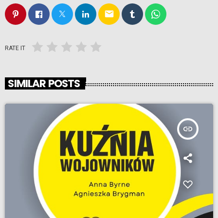
email
RATE IT
SIMILAR POSTS
insert_link