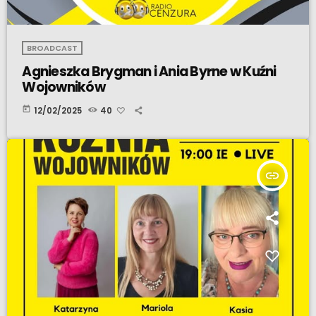
BROADCAST
Agnieszka Brygman i Ania Byrne w Kuźni
Wojowników
today
12/02/2025
40
insert_link