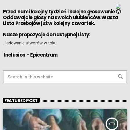
Przed nami kolejny tydzień i kolejne głosowanie
Oddawajcie głosy na swoich ulubieńców.Wasza
Lista Przebojów już w kolejny czwartek.
Nasze propozycje do następnej Listy:
…ladowanie utworów w toku
Inclusion – Epicentrum
search
FEATURED POST
insert_link