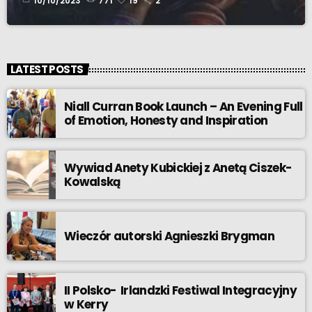
10/10/2023
771
19
2
LATEST POSTS
Niall Curran Book Launch – An Evening Full
of Emotion, Honesty and Inspiration
Wywiad Anety Kubickiej z Anetą Ciszek-
Kowalską
Wieczór autorski Agnieszki Brygman
II Polsko- Irlandzki Festiwal Integracyjny
w Kerry