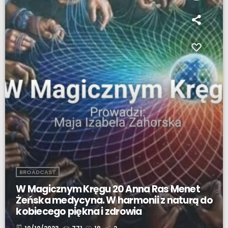
BROADCAST
W Magicznym Kręgu 20 Anna Ras Menet
Żeńska medycyna. W harmonii z naturą do
kobiecego piękna i zdrowia
today