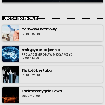
Na prawej stronie osi
close
W cyklu „Na prawej stronie osi” podejmować będziemy tematy
UPCOMING SHOWS
trudne, często pomijane, zapraszać kolejnych gości i
sprawdzać, jak idee tradycji oraz patriotyzmu odnajdują się w
Cork-owe Rozmowy
realiach XXI wieku. Emisja - w co drugą niedzielę, zapraszamy.
19:00 - 20:00
Emitypy Bez Tajemnic
PROWADZI MIROSŁAW MIKOŁAJCZYK
12:00 - 13:00
Bliskość bez tabu
19:00 - 20:00
Zanim wystygnie Kawa
20:00 - 21:00