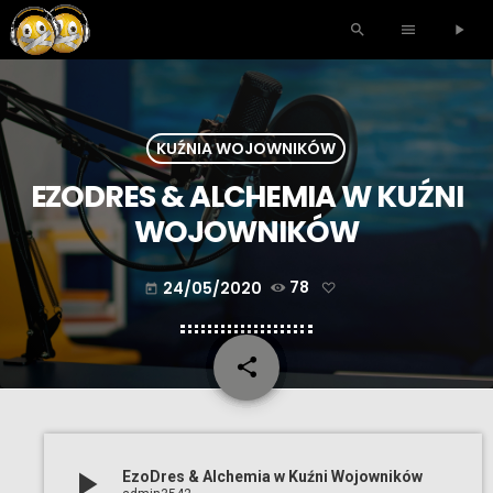
search
menu
play_arrow
KUŹNIA WOJOWNIKÓW
EZODRES & ALCHEMIA W KUŹNI
WOJOWNIKÓW
24/05/2020
78
today
share
email
play_arrow
EzoDres & Alchemia w Kuźni Wojowników