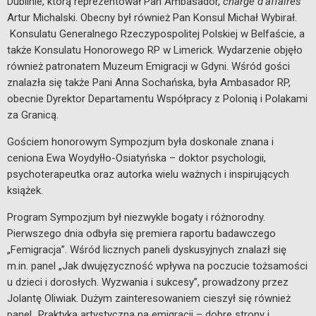
Dublinie, którą reprezentował Pan Ambasador,
chargé d’affaires
Artur Michalski. Obecny był również Pan Konsul Michał Wybirał.
Konsulatu Generalnego Rzeczypospolitej Polskiej w Belfaście, a
także Konsulatu Honorowego RP w Limerick. Wydarzenie objęło
również patronatem Muzeum Emigracji w Gdyni. Wśród gości
znalazła się także Pani Anna Sochańska, była Ambasador RP,
obecnie Dyrektor Departamentu Współpracy z Polonią i Polakami
za Granicą.
Gościem honorowym Sympozjum była doskonale znana i
ceniona Ewa Woydyłło-Osiatyńska – doktor psychologii,
psychoterapeutka oraz autorka wielu ważnych i inspirujących
książek.
Program Sympozjum był niezwykle bogaty i różnorodny.
Pierwszego dnia odbyła się premiera raportu badawczego
„Femigracja”. Wśród licznych paneli dyskusyjnych znalazł się
m.in. panel „Jak dwujęzyczność wpływa na poczucie tożsamości
u dzieci i dorosłych. Wyzwania i sukcesy”, prowadzony przez
Jolantę Oliwiak. Dużym zainteresowaniem cieszył się również
panel „Praktyka artystyczna na emigracji – dobre strony i