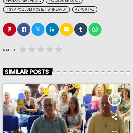
#POLONIAIRLANDIA
#RADIOCENZURA
II SYMPOZJUM KOBIET W IRLANDII
REPORTAZ
email
RATE IT
SIMILAR POSTS
insert_link