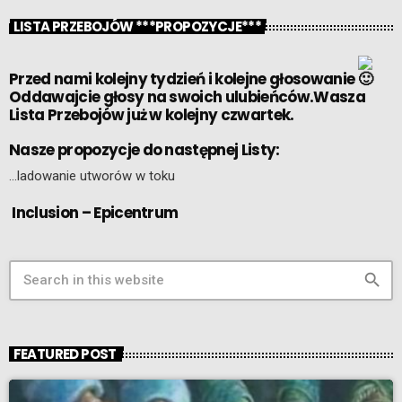
LISTA PRZEBOJÓW ***PROPOZYCJE***
Przed nami kolejny tydzień i kolejne głosowanie
Oddawajcie głosy na swoich ulubieńców.Wasza
Lista Przebojów już w kolejny czwartek.
Nasze propozycje do następnej Listy:
…ladowanie utworów w toku
Inclusion – Epicentrum
search
FEATURED POST