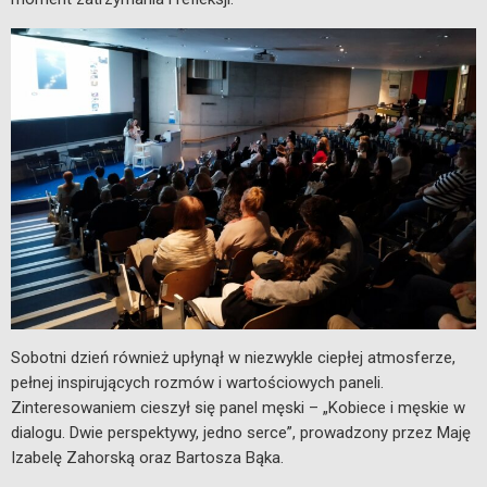
Sobotni dzień również upłynął w niezwykle ciepłej atmosferze,
pełnej inspirujących rozmów i wartościowych paneli.
Zinteresowaniem cieszył się panel męski – „Kobiece i męskie w
dialogu. Dwie perspektywy, jedno serce”, prowadzony przez Maję
Izabelę Zahorską oraz Bartosza Bąka.