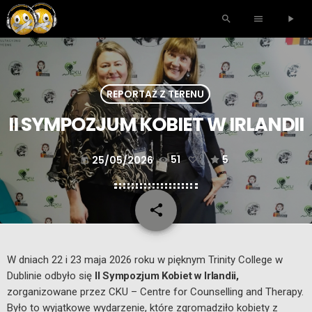
search
menu
play_arrow
REPORTAŻ Z TERENU
II SYMPOZJUM KOBIET W IRLANDII
25/05/2026
51
5
today
share
email
W dniach 22 i 23 maja 2026 roku w pięknym Trinity College w
Dublinie odbyło się
II Sympozjum Kobiet w Irlandii,
zorganizowane przez CKU –
Centre for Counselling and Therapy
.
Było to wyjątkowe wydarzenie, które zgromadziło kobiety z