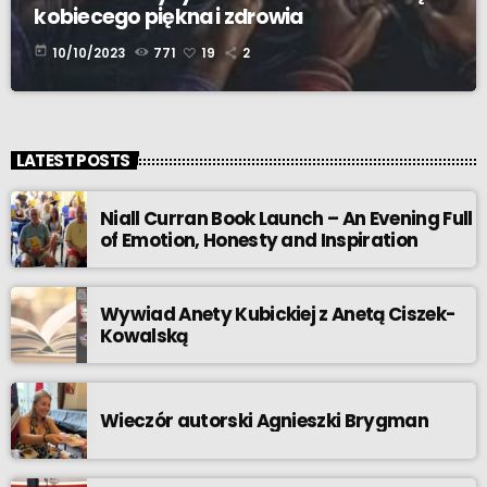
kobiecego piękna i zdrowia
today
10/10/2023
771
19
2
LATEST POSTS
Niall Curran Book Launch – An Evening Full
of Emotion, Honesty and Inspiration
Wywiad Anety Kubickiej z Anetą Ciszek-
Kowalską
Wieczór autorski Agnieszki Brygman