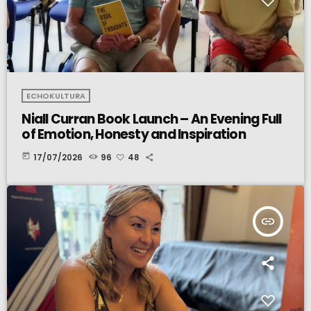
ECHOKULTURA
Niall Curran Book Launch – An Evening Full
of Emotion, Honesty and Inspiration
today
17/07/2026
96
48
insert_link