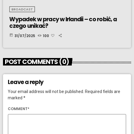
BROADCAST
Wypadek w pracy w Irlandii – co robić, a
czego unikać?
today
31/07/2025
100
POST COMMENTS (0)
Leave a reply
Your email address will not be published. Required fields are
marked *
COMMENT*