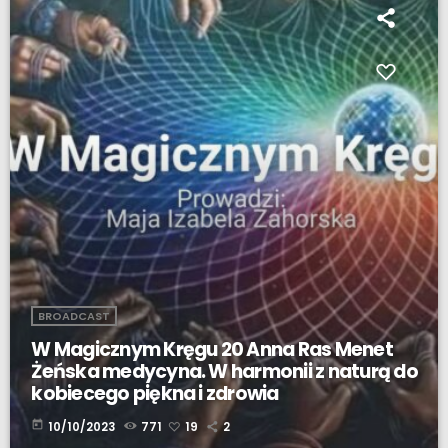
BROADCAST
W Magicznym Kręgu 20 Anna Ras Menet
Żeńska medycyna. W harmonii z naturą do
kobiecego piękna i zdrowia
today
10/10/2023
771
19
2