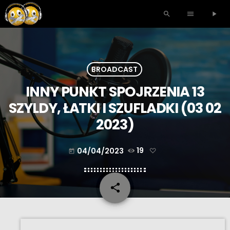
search
menu
play_arrow
BROADCAST
INNY PUNKT SPOJRZENIA 13
SZYLDY, ŁATKI I SZUFLADKI (03 02
2023)
04/04/2023
19
today
share
email