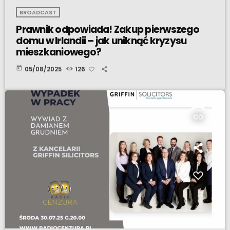
BROADCAST
Prawnik odpowiada! Zakup pierwszego
domu w Irlandii – jak uniknąć kryzysu
mieszkaniowego?
today
05/08/2025
126
insert_link