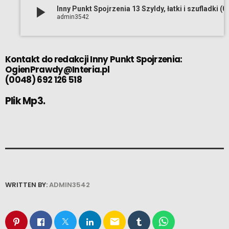
play_arrow
Inny Punkt Spojrzenia 13 Szyldy
admin3542
Kontakt do redakcji Inny Punkt Spojrzenia:
OgienPrawdy@Interia.pl
(0048) 692 126 518
Plik Mp3.
WRITTEN BY:
ADMIN3542
email