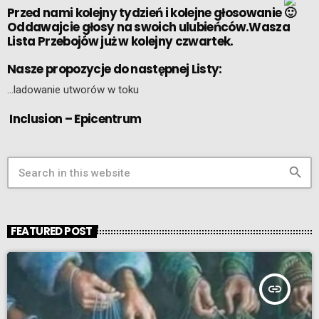
Przed nami kolejny tydzień i kolejne głosowanie
Oddawajcie głosy na swoich ulubieńców.Wasza
Lista Przebojów już w kolejny czwartek.
Nasze propozycje do następnej Listy:
…ladowanie utworów w toku
Inclusion – Epicentrum
search
FEATURED POST
insert_link