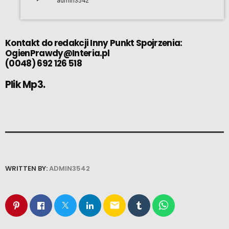
admin3542
Kontakt do redakcji Inny Punkt Spojrzenia:
OgienPrawdy@Interia.pl
(0048) 692 126 518
Plik Mp3.
WRITTEN BY:
ADMIN3542
email