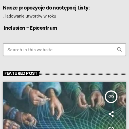
Nasze propozycje do następnej Listy:
…ladowanie utworów w toku
Inclusion – Epicentrum
search
FEATURED POST
insert_link