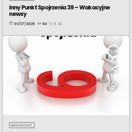
Inny Punkt Spojrzenia 39 – Wakacyjne
newsy
today
01/07/2025
60
1
insert_link
BROADCAST