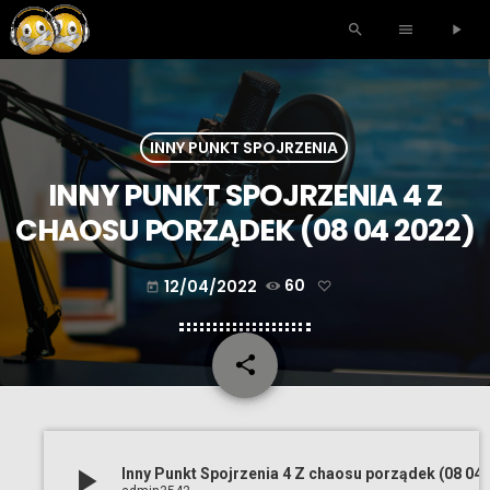
search
menu
play_arrow
INNY PUNKT SPOJRZENIA
INNY PUNKT SPOJRZENIA 4 Z
CHAOSU PORZĄDEK (08 04 2022)
12/04/2022
60
today
share
email
play_arrow
Inny Punkt Spojrzenia