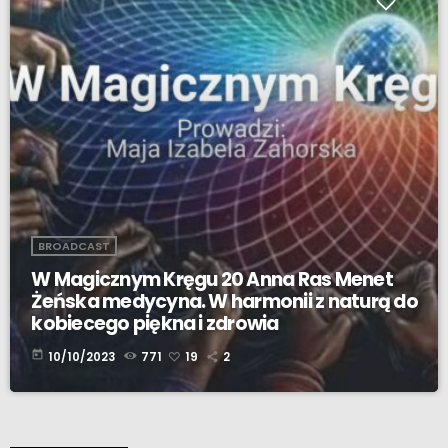
BROADCAST
W Magicznym Kręgu 20 Anna Ras Menet
Żeńska medycyna. W harmonii z naturą do
kobiecego piękna i zdrowia
today
10/10/2023
771
19
2