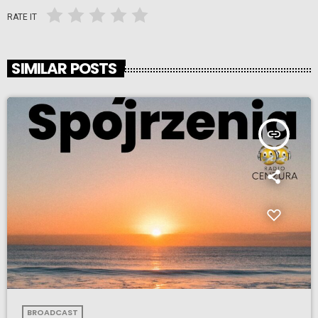
RATE IT
SIMILAR POSTS
insert_link
BROADCAST