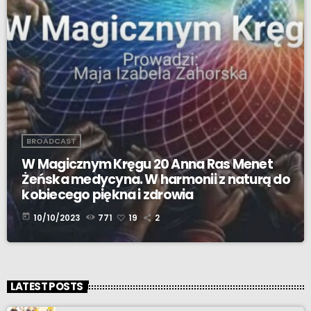
BROADCAST
W Magicznym Kręgu 20 Anna Ras Menet
Żeńska medycyna. W harmonii z naturą do
kobiecego piękna i zdrowia
today
10/10/2023
771
19
2
LATEST POSTS