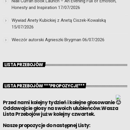
Niall Curran Book Launch – An Evening Full of Emotion,
Honesty and Inspiration
17/07/2026
Wywiad Anety Kubickiej z Anetą Ciszek-Kowalską
15/07/2026
Wieczór autorski Agnieszki Brygman
06/07/2026
LISTA PRZEBOJÓW
LISTA PRZEBOJÓW ***PROPOZYCJE***
Przed nami kolejny tydzień i kolejne głosowanie
Oddawajcie głosy na swoich ulubieńców.Wasza
Lista Przebojów już w kolejny czwartek.
Nasze propozycje do następnej Listy: