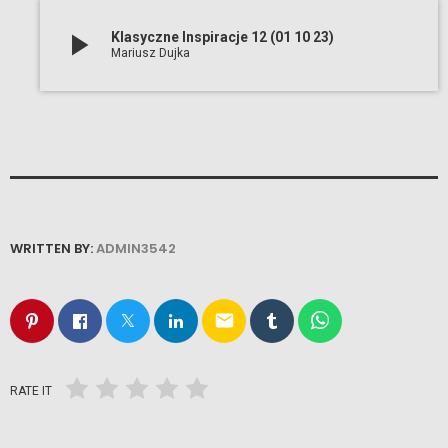
play_arrow
Klasyczne Inspiracje 12 (01 10 23)
Mariusz Dujka
WRITTEN BY:
ADMIN3542
email
RATE IT