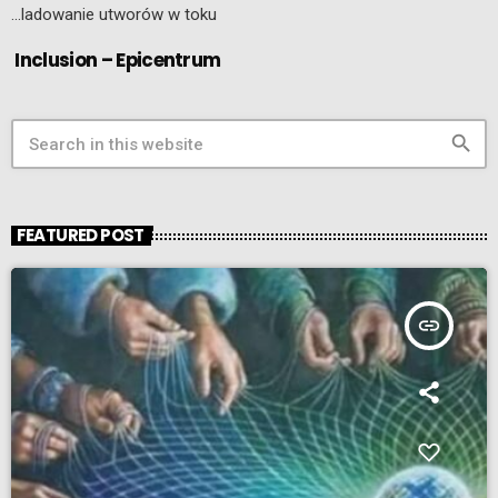
…ladowanie utworów w toku
Inclusion – Epicentrum
search
FEATURED POST
insert_link