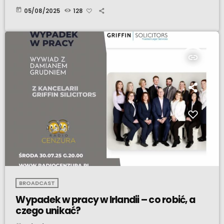
today
05/08/2025
128
insert_link
BROADCAST
Wypadek w pracy w Irlandii – co robić, a
czego unikać?