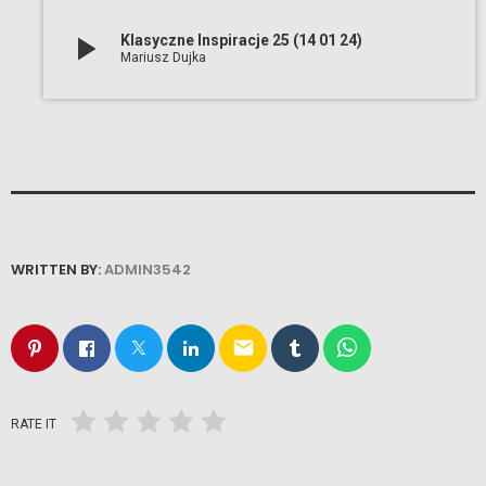
play_arrow
Klasyczne Inspiracje 25 (14 01 24)
Mariusz Dujka
WRITTEN BY:
ADMIN3542
email
RATE IT