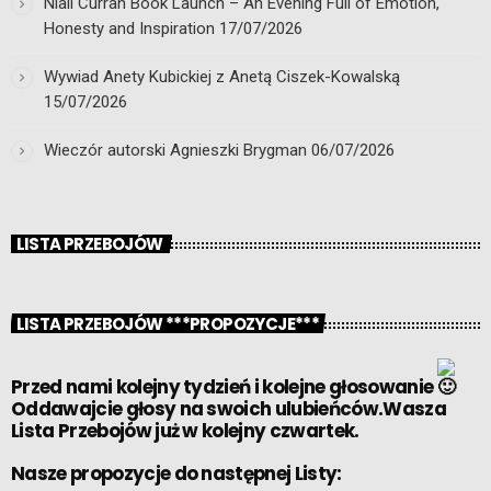
Niall Curran Book Launch – An Evening Full of Emotion,
Honesty and Inspiration
17/07/2026
Wywiad Anety Kubickiej z Anetą Ciszek-Kowalską
15/07/2026
Wieczór autorski Agnieszki Brygman
06/07/2026
LISTA PRZEBOJÓW
LISTA PRZEBOJÓW ***PROPOZYCJE***
Przed nami kolejny tydzień i kolejne głosowanie
Oddawajcie głosy na swoich ulubieńców.Wasza
Lista Przebojów już w kolejny czwartek.
Nasze propozycje do następnej Listy: