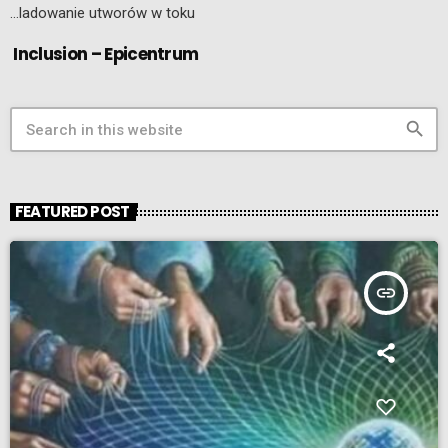
…ladowanie utworów w toku
Inclusion – Epicentrum
search
FEATURED POST
insert_link