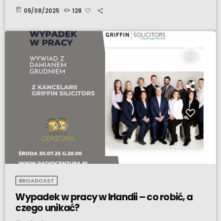
today
05/08/2025
128
insert_link
BROADCAST
Wypadek w pracy w Irlandii – co robić, a
czego unikać?