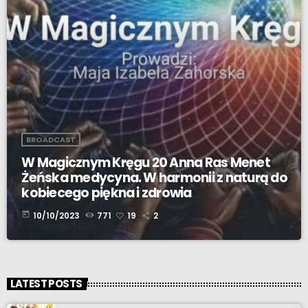
BROADCAST
W Magicznym Kręgu 20 Anna Ras Menet
Żeńska medycyna. W harmonii z naturą do
kobiecego piękna i zdrowia
today
10/10/2023
771
19
2
LATEST POSTS