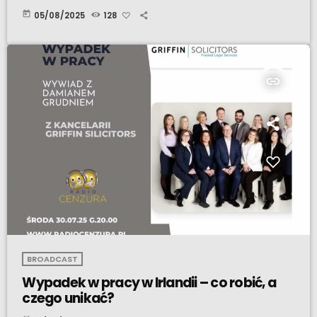
today
05/08/2025
128
insert_link
BROADCAST
Wypadek w pracy w Irlandii – co robić, a
czego unikać?