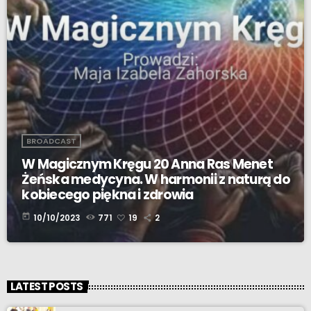
BROADCAST
W Magicznym Kręgu 20 Anna Ras Menet
Żeńska medycyna. W harmonii z naturą do
kobiecego piękna i zdrowia
today
10/10/2023
771
19
2
LATEST POSTS