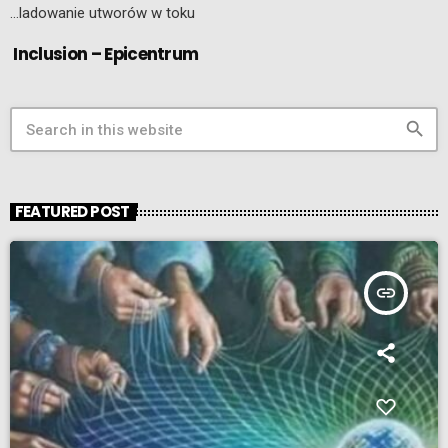
…ladowanie utworów w toku
Inclusion – Epicentrum
search
FEATURED POST
insert_link