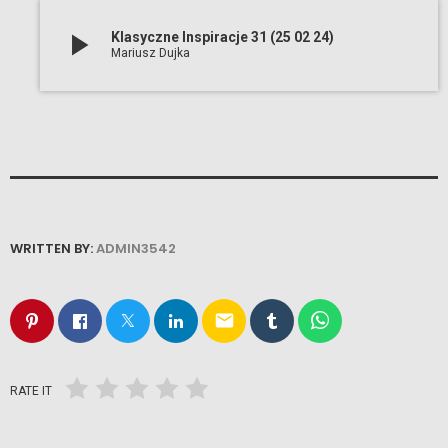
play_arrow
Klasyczne Inspiracje 31 (25 02 24)
Mariusz Dujka
WRITTEN BY:
ADMIN3542
email
RATE IT