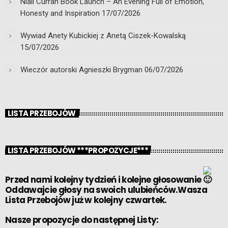
Niall Curran Book Launch – An Evening Full of Emotion,
Honesty and Inspiration
17/07/2026
Wywiad Anety Kubickiej z Anetą Ciszek-Kowalską
15/07/2026
Wieczór autorski Agnieszki Brygman
06/07/2026
LISTA PRZEBOJÓW
LISTA PRZEBOJÓW ***PROPOZYCJE***
Przed nami kolejny tydzień i kolejne głosowanie
Oddawajcie głosy na swoich ulubieńców.Wasza
Lista Przebojów już w kolejny czwartek.
Nasze propozycje do następnej Listy: