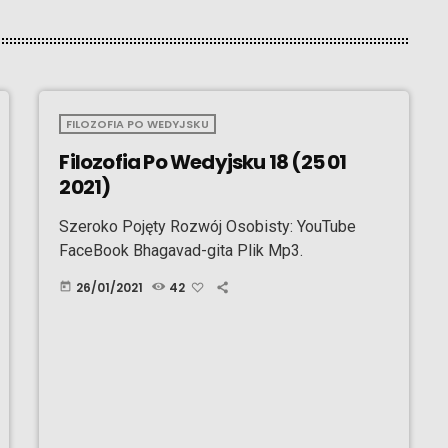
FILOZOFIA PO WEDYJSKU
Filozofia Po Wedyjsku 18 (25 01
2021)
Szeroko Pojęty Rozwój Osobisty: YouTube
FaceBook Bhagavad-gita Plik Mp3.
26/01/2021
42
today