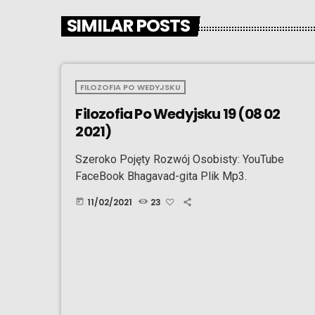
SIMILAR POSTS
FILOZOFIA PO WEDYJSKU
Filozofia Po Wedyjsku 19 (08 02
2021)
Szeroko Pojęty Rozwój Osobisty: YouTube
FaceBook Bhagavad-gita Plik Mp3.
11/02/2021
23
today