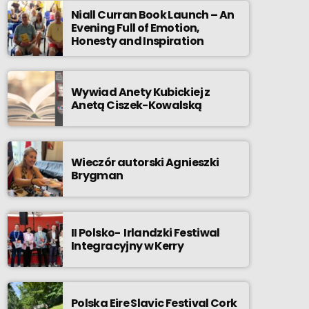
Niall Curran Book Launch – An
Evening Full of Emotion,
Honesty and Inspiration
Wywiad Anety Kubickiej z
Anetą Ciszek-Kowalską
Wieczór autorski Agnieszki
Brygman
II Polsko- Irlandzki Festiwal
Integracyjny w Kerry
Polska Eire Slavic Festival Cork