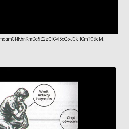
e7YmoqmGNKbnRmGq5Z2zQICyl5cQoJOk-IGmTOtloM
,