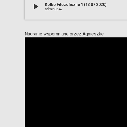
play_arrow
Kółko Filozoficzne 1 (13 07 2020)
admin3542
Nagranie wspomniane przez Agnieszke: