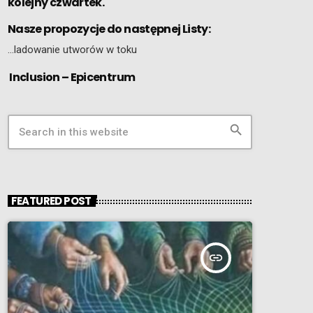
kolejny czwartek.
Nasze propozycje do następnej Listy:
…ladowanie utworów w toku
Inclusion – Epicentrum
search
FEATURED POST
insert_link