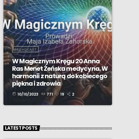
BROADCAST
W Magicznym Kręgu 20 Anna
Ras Menet Żeńska medycyna. W
harmonii z naturą do kobiecego
piękna i zdrowia
10/10/2023
771
19
2
today
LATEST POSTS