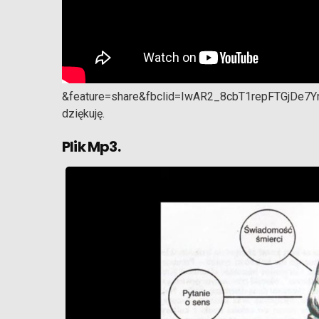
&feature=share&fbclid=IwAR2_8cbT1repFTGjD
dziękuję.
Plik Mp3.