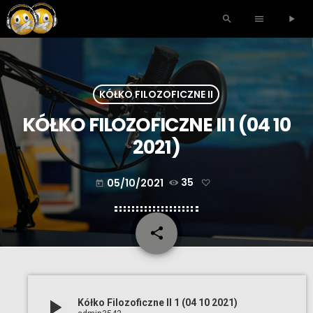
search
menu
play_arrow
KÓŁKO FILOZOFICZNE II
KÓŁKO FILOZOFICZNE II 1 (04 10
2021)
05/10/2021
35
today
share
email
play_arrow
Kółko Filozoficzne II 1 (04 10 2021)