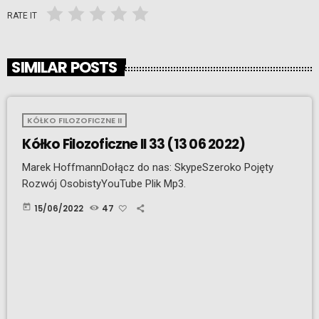
RATE IT
SIMILAR POSTS
KÓŁKO FILOZOFICZNE II
Kółko Filozoficzne II 33 (13 06 2022)
Marek HoffmannDołącz do nas: SkypeSzeroko Pojęty
Rozwój OsobistyYouTube Plik Mp3.
today
15/06/2022
47