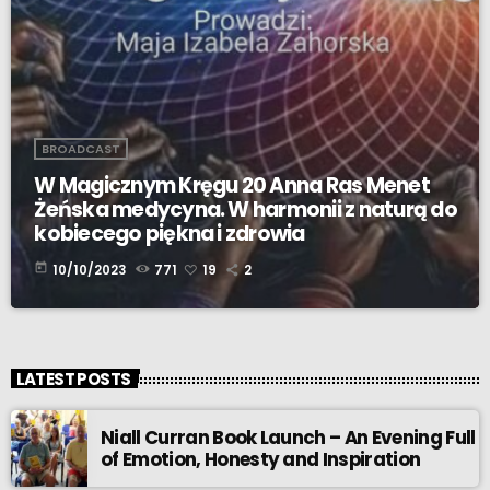
BROADCAST
W Magicznym Kręgu 20 Anna Ras Menet
Żeńska medycyna. W harmonii z naturą do
kobiecego piękna i zdrowia
today
10/10/2023
771
19
2
LATEST POSTS
Niall Curran Book Launch – An Evening Full
of Emotion, Honesty and Inspiration