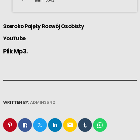
admin3542
Szeroko Pojęty Rozwój Osobisty
YouTube
Plik Mp3.
WRITTEN BY:
ADMIN3542
email