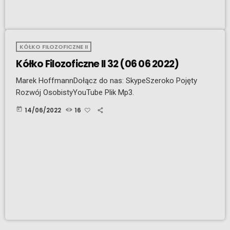
KÓŁKO FILOZOFICZNE II
Kółko Filozoficzne II 32 (06 06 2022)
Marek HoffmannDołącz do nas: SkypeSzeroko Pojęty
Rozwój OsobistyYouTube Plik Mp3.
today
14/06/2022
16