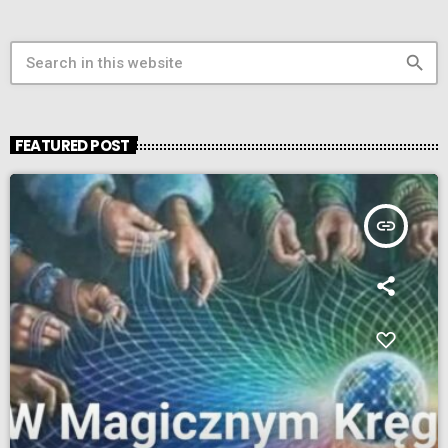
search
FEATURED POST
insert_link