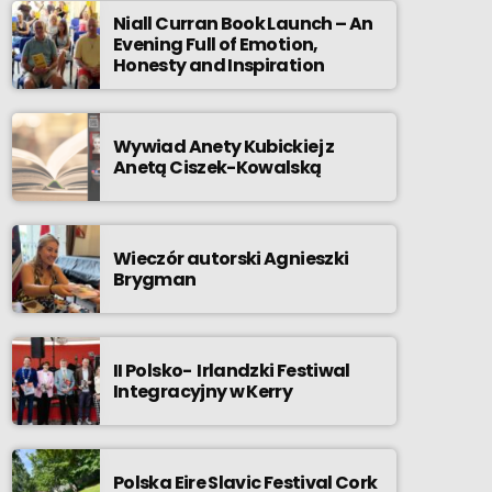
Niall Curran Book Launch – An
Evening Full of Emotion,
Honesty and Inspiration
Wywiad Anety Kubickiej z
Anetą Ciszek-Kowalską
Wieczór autorski Agnieszki
Brygman
II Polsko- Irlandzki Festiwal
Integracyjny w Kerry
Polska Eire Slavic Festival Cork