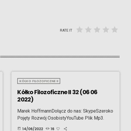
RATE IT
KÓŁKO FILOZOFICZNE II
Kółko Filozoficzne II 32 (06 06
2022)
Marek HoffmannDołącz do nas: SkypeSzeroko
Pojęty Rozwój OsobistyYouTube Plik Mp3.
14/06/2022
16
today