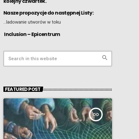
kolejny czwartek.
Nasze propozycje do następnej Listy:
…ladowanie utworów w toku
Inclusion – Epicentrum
search
FEATURED POST
insert_link