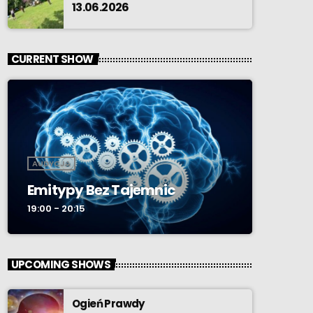
13.06.2026
CURRENT SHOW
AUDYCJA
Emitypy Bez Tajemnic
19:00 - 20:15
UPCOMING SHOWS
Ogień Prawdy