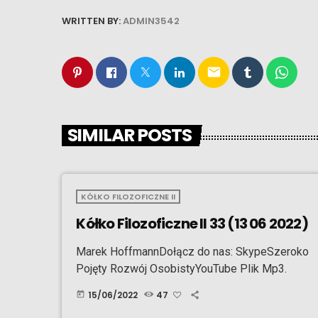
WRITTEN BY:
ADMIN3542
email
SIMILAR POSTS
KÓŁKO FILOZOFICZNE II
Kółko Filozoficzne II 33 (13 06 2022)
Marek HoffmannDołącz do nas: SkypeSzeroko
Pojęty Rozwój OsobistyYouTube Plik Mp3.
15/06/2022
47
today