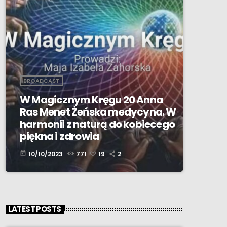
BROADCAST
W Magicznym Kręgu 20 Anna
Ras Menet Żeńska medycyna. W
harmonii z naturą do kobiecego
piękna i zdrowia
10/10/2023
771
19
2
today
LATEST POSTS