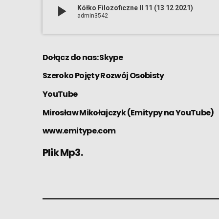
play_arrow
Kółko Filozoficzne II 11 (13 12 2021)
admin3542
Dołącz do nas:
Skype
Szeroko Pojęty Rozwój Osobisty
YouTube
Mirosław Mikołajczyk
(
Emitypy na YouTube
)
www.emitype.com
Plik Mp3.