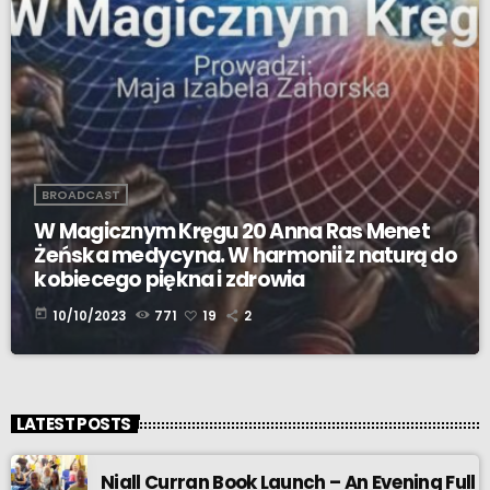
BROADCAST
W Magicznym Kręgu 20 Anna Ras Menet
Żeńska medycyna. W harmonii z naturą do
kobiecego piękna i zdrowia
today
10/10/2023
771
19
2
LATEST POSTS
Niall Curran Book Launch – An Evening Full