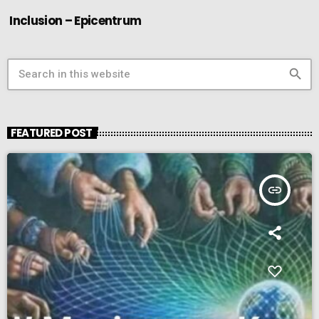
Inclusion – Epicentrum
search
FEATURED POST
insert_link