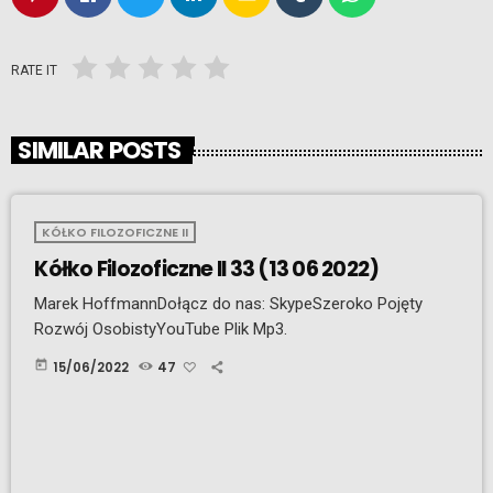
RATE IT
SIMILAR POSTS
KÓŁKO FILOZOFICZNE II
Kółko Filozoficzne II 33 (13 06 2022)
Marek HoffmannDołącz do nas: SkypeSzeroko Pojęty
Rozwój OsobistyYouTube Plik Mp3.
today
15/06/2022
47