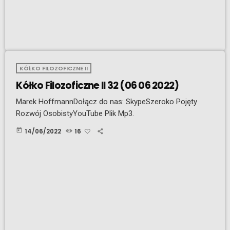
KÓŁKO FILOZOFICZNE II
Kółko Filozoficzne II 32 (06 06 2022)
Marek HoffmannDołącz do nas: SkypeSzeroko Pojęty
Rozwój OsobistyYouTube Plik Mp3.
today
14/06/2022
16