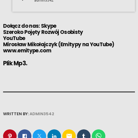
admin3542
Dołącz do nas:
Skype
Szeroko Pojęty Rozwój Osobisty
YouTube
Mirosław Mikołajczyk
(
Emitypy na YouTube
)
www.emitype.com
Plik Mp3.
WRITTEN BY:
ADMIN3542
email