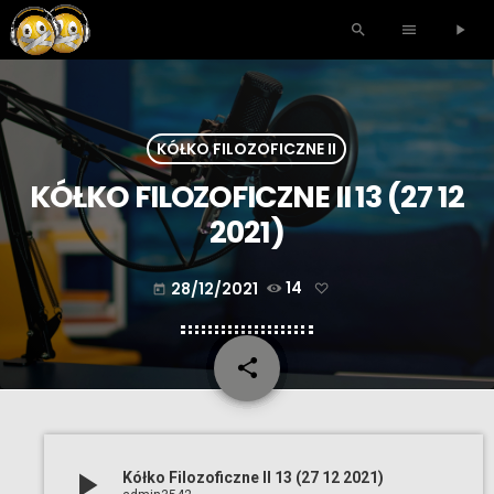
search
menu
play_arrow
KÓŁKO FILOZOFICZNE II
KÓŁKO FILOZOFICZNE II 13 (27 12
2021)
28/12/2021
14
today
share
email
play_arrow
Kółko Filozoficzne II 13 (27 12 2021)