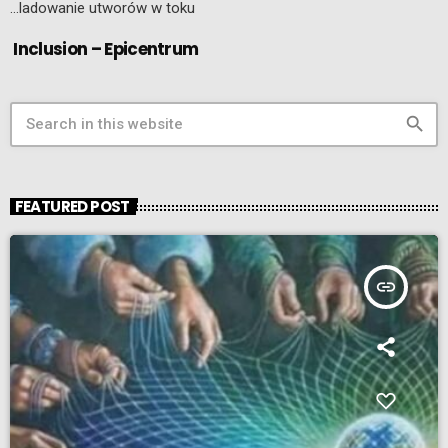
…ladowanie utworów w toku
Inclusion – Epicentrum
search
FEATURED POST
insert_link