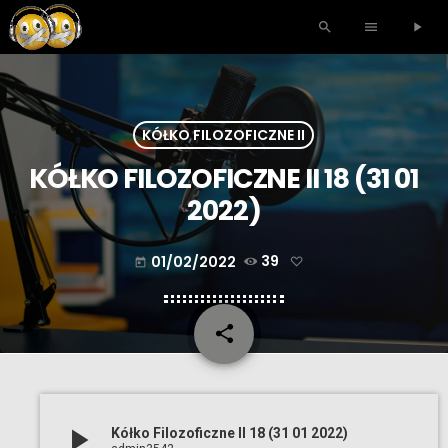
search
menu
play_arrow
KÓŁKO FILOZOFICZNE II
KÓŁKO FILOZOFICZNE II 18 (31 01
2022)
01/02/2022
39
today
share
email
play_arrow
Kółko Filozoficzne II 18 (31 01 2022)