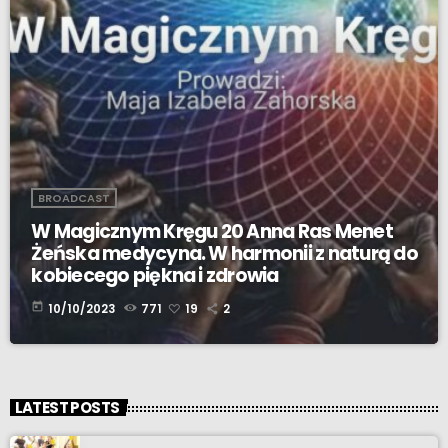
BROADCAST
W Magicznym Kręgu 20 Anna Ras Menet
Żeńska medycyna. W harmonii z naturą do
kobiecego piękna i zdrowia
today
10/10/2023
771
19
2
LATEST POSTS