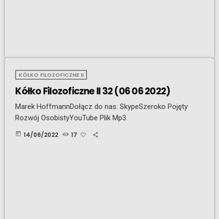
KÓŁKO FILOZOFICZNE II
Kółko Filozoficzne II 32 (06 06 2022)
Marek HoffmannDołącz do nas: SkypeSzeroko Pojęty
Rozwój OsobistyYouTube Plik Mp3.
today
14/06/2022
17