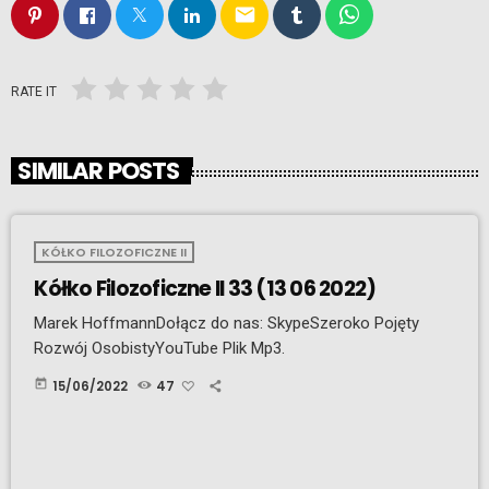
email
RATE IT
SIMILAR POSTS
KÓŁKO FILOZOFICZNE II
Kółko Filozoficzne II 33 (13 06 2022)
Marek HoffmannDołącz do nas: SkypeSzeroko Pojęty
Rozwój OsobistyYouTube Plik Mp3.
today
15/06/2022
47