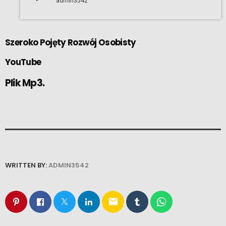
admin3542
Szeroko Pojęty Rozwój Osobisty
YouTube
Plik Mp3.
WRITTEN BY:
ADMIN3542
email