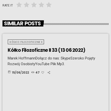
RATE IT
SIMILAR POSTS
KÓŁKO FILOZOFICZNE II
Kółko Filozoficzne II 33 (13 06 2022)
Marek HoffmannDołącz do nas: SkypeSzeroko Pojęty
Rozwój OsobistyYouTube Plik Mp3.
today
15/06/2022
47