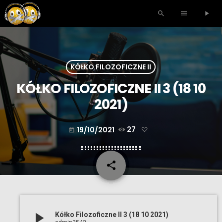
search
menu
play_arrow
KÓŁKO FILOZOFICZNE II
KÓŁKO FILOZOFICZNE II 3 (18 10
2021)
19/10/2021
27
today
share
email
play_arrow
Kółko Filozoficzne II 3 (18 10 2021)