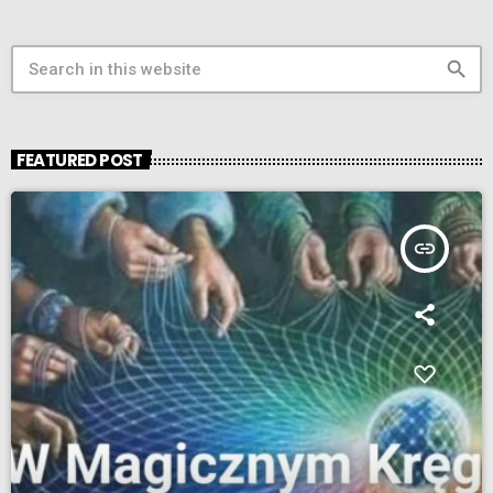
search
FEATURED POST
insert_link