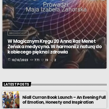
BROADCAST
W Magicznym Kręgu 20 Anna Ras Menet
Żeńska medycyna. W harmonii z naturą do
kobiecego piękna i zdrowia
today
10/10/2023
771
19
2
LATEST POSTS
Niall Curran Book Launch – An Evening Full
of Emotion, Honesty and Inspiration