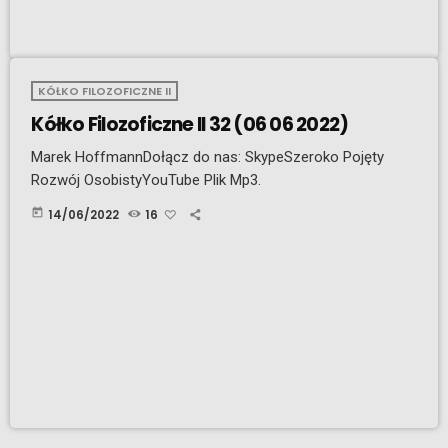
KÓŁKO FILOZOFICZNE II
Kółko Filozoficzne II 32 (06 06 2022)
Marek HoffmannDołącz do nas: SkypeSzeroko Pojęty
Rozwój OsobistyYouTube Plik Mp3.
today
14/06/2022
16