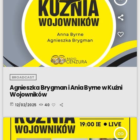
BROADCAST
Agnieszka Brygman i Ania Byrne w Kuźni
Wojowników
today
12/02/2025
40
insert_link