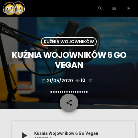
search
menu
play_arrow
KUŹNIA WOJOWNIKÓW
KUŹNIA WOJOWNIKÓW 6 GO
VEGAN
21/05/2020
10
today
share
email
play_arrow
Kuźnia Wojowników 6 Go Vegan