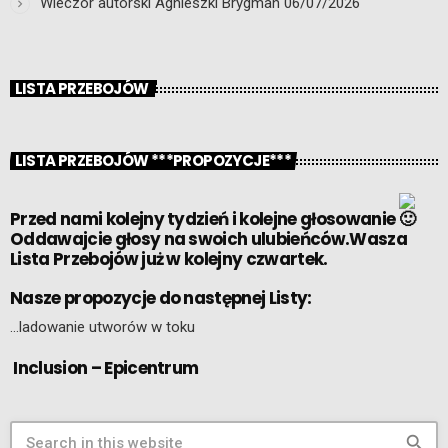
Wieczór autorski Agnieszki Brygman
06/07/2026
LISTA PRZEBOJÓW
LISTA PRZEBOJÓW ***PROPOZYCJE***
Przed nami kolejny tydzień i kolejne głosowanie
Oddawajcie głosy na swoich ulubieńców.Wasza
Lista Przebojów już w kolejny czwartek.
Nasze propozycje do następnej Listy:
…ladowanie utworów w toku
Inclusion – Epicentrum
search