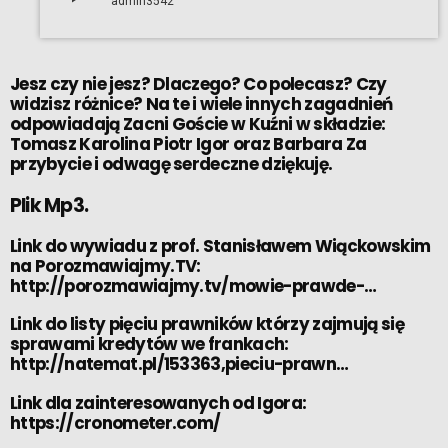
admin3542
Jesz czy nie jesz? Dlaczego? Co polecasz? Czy
widzisz różnice? Na te i wiele innych zagadnień
odpowiadają Zacni Goście w Kuźni w składzie:
Tomasz Karolina Piotr Igor oraz Barbara Za
przybycie i odwagę serdeczne dziękuję.
Plik Mp3.
Link do wywiadu z prof. Stanisławem Wiąckowskim
na Porozmawiajmy.TV:
http://porozmawiajmy.tv/mowie-prawde-…
Link do listy pięciu prawników którzy zajmują się
sprawami kredytów we frankach:
http://natemat.pl/153363,pieciu-prawn…
Link dla zainteresowanych od Igora:
https://cronometer.com/