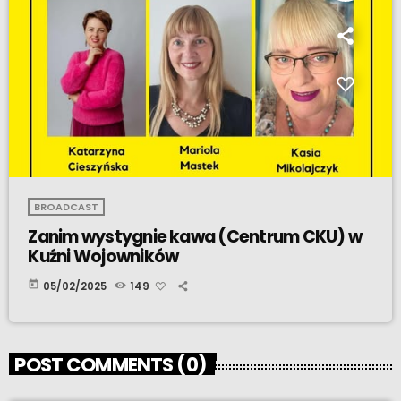
BROADCAST
Zanim wystygnie kawa (Centrum CKU) w
Kuźni Wojowników
today
05/02/2025
149
POST COMMENTS (0)