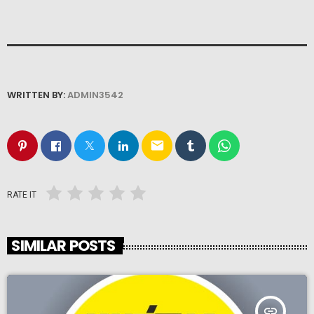
WRITTEN BY:
ADMIN3542
email
RATE IT
SIMILAR POSTS
insert_link