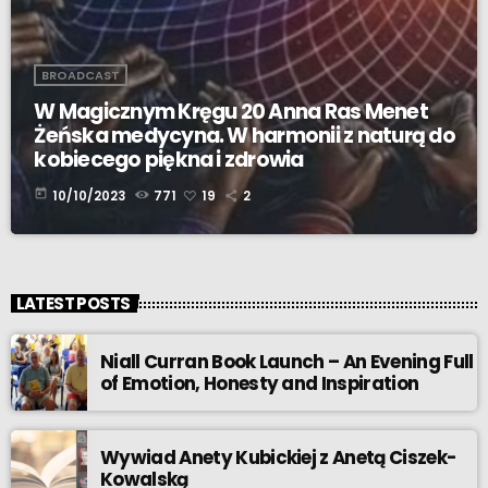
BROADCAST
W Magicznym Kręgu 20 Anna Ras Menet
Żeńska medycyna. W harmonii z naturą do
kobiecego piękna i zdrowia
today
10/10/2023
771
19
2
LATEST POSTS
Niall Curran Book Launch – An Evening Full
of Emotion, Honesty and Inspiration
Wywiad Anety Kubickiej z Anetą Ciszek-
Kowalską