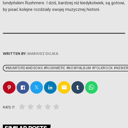
londyńskim Rushmere. I dziś, bardziej niż kiedykolwiek, są gotowi,
by pisać kolejne rozdziały swojej muzycznej historii.
WRITTEN BY:
MARIUSZ DUJKA
#MUMFORDANDSONS #RUSHMERE #NOWYALBUM #FOLKROCK #NEWE
email
RATE IT