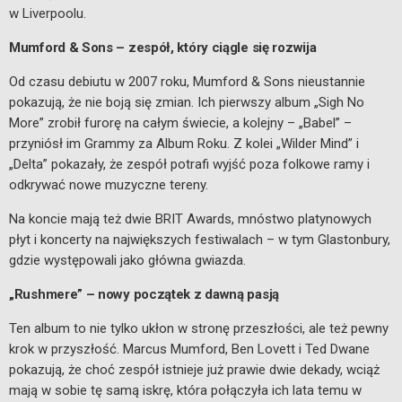
w Liverpoolu.
Mumford & Sons – zespół, który ciągle się rozwija
Od czasu debiutu w 2007 roku, Mumford & Sons nieustannie
pokazują, że nie boją się zmian. Ich pierwszy album „Sigh No
More” zrobił furorę na całym świecie, a kolejny – „Babel” –
przyniósł im Grammy za Album Roku. Z kolei „Wilder Mind” i
„Delta” pokazały, że zespół potrafi wyjść poza folkowe ramy i
odkrywać nowe muzyczne tereny.
Na koncie mają też dwie BRIT Awards, mnóstwo platynowych
płyt i koncerty na największych festiwalach – w tym Glastonbury,
gdzie występowali jako główna gwiazda.
„Rushmere” – nowy początek z dawną pasją
Ten album to nie tylko ukłon w stronę przeszłości, ale też pewny
krok w przyszłość. Marcus Mumford, Ben Lovett i Ted Dwane
pokazują, że choć zespół istnieje już prawie dwie dekady, wciąż
mają w sobie tę samą iskrę, która połączyła ich lata temu w