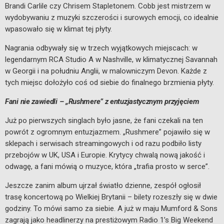
Brandi Carlile czy Chrisem Stapletonem. Cobb jest mistrzem w
wydobywaniu z muzyki szczerości i surowych emocji, co idealnie
wpasowało się w klimat tej płyty.
Nagrania odbywały się w trzech wyjątkowych miejscach: w
legendarnym RCA Studio A w Nashville, w klimatycznej Savannah
w Georgii i na południu Anglii, w malowniczym Devon. Każde z
tych miejsc dołożyło coś od siebie do finalnego brzmienia płyty.
Fani nie zawiedli – „Rushmere” z entuzjastycznym przyjęciem
Już po pierwszych singlach było jasne, że fani czekali na ten
powrót z ogromnym entuzjazmem. „Rushmere” pojawiło się w
sklepach i serwisach streamingowych i od razu podbiło listy
przebojów w UK, USA i Europie. Krytycy chwalą nową jakość i
odwagę, a fani mówią o muzyce, która „trafia prosto w serce”.
Jeszcze zanim album ujrzał światło dzienne, zespół ogłosił
trasę koncertową po Wielkiej Brytanii – bilety rozeszły się w dwie
godziny. To mówi samo za siebie. A już w maju Mumford & Sons
zagrają jako headlinerzy na prestiżowym Radio 1’s Big Weekend