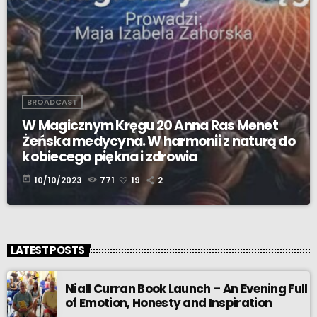
BROADCAST
W Magicznym Kręgu 20 Anna Ras Menet
Żeńska medycyna. W harmonii z naturą do
kobiecego piękna i zdrowia
today
10/10/2023
771
19
2
LATEST POSTS
Niall Curran Book Launch – An Evening Full
of Emotion, Honesty and Inspiration