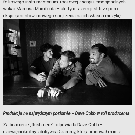
folkowego instrumentarium, rockowej energii i emocjonalnych
wokali Marcusa Mumforda – ale tym razem jest też sporo
eksperymentów i nowego spojrzenia na ich własną muzykę.
Produkcja na najwyższym poziomie – Dave Cobb w roli producenta
Za brzmienie „Rushmere” odpowiada Dave Cobb –
dziewięciokrotny zdobywca Grammy, który pracował m.in. z