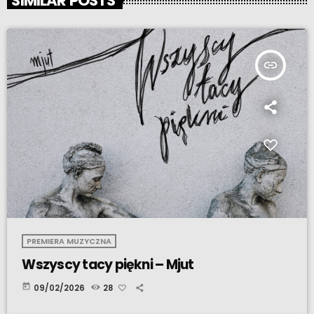
SIMILAR POSTS
insert_link
PREMIERA MUZYCZNA
Wszyscy tacy piękni – Mjut
today
09/02/2026
28