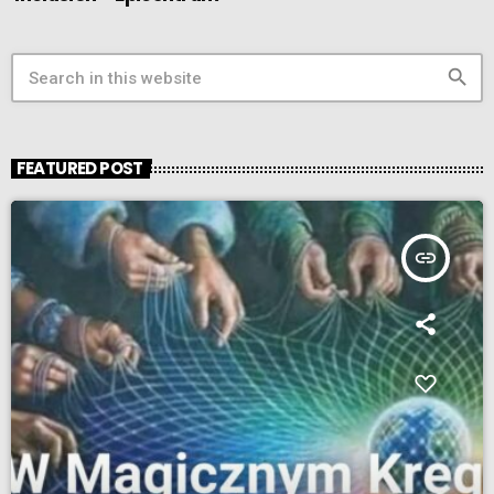
search
FEATURED POST
insert_link