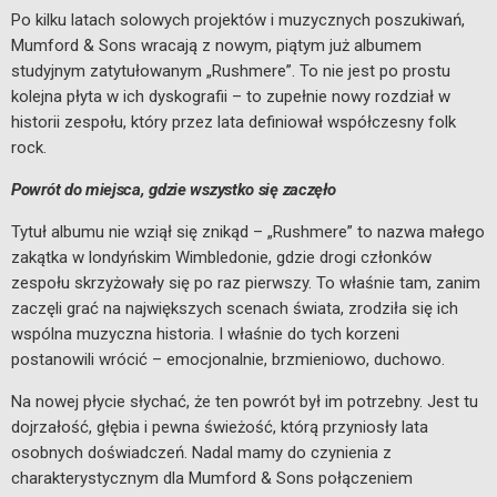
Po kilku latach solowych projektów i muzycznych poszukiwań,
Mumford & Sons wracają z nowym, piątym już albumem
studyjnym zatytułowanym „Rushmere”. To nie jest po prostu
kolejna płyta w ich dyskografii – to zupełnie nowy rozdział w
historii zespołu, który przez lata definiował współczesny folk
rock.
Powrót do miejsca, gdzie wszystko się zaczęło
Tytuł albumu nie wziął się znikąd – „Rushmere” to nazwa małego
zakątka w londyńskim Wimbledonie, gdzie drogi członków
zespołu skrzyżowały się po raz pierwszy. To właśnie tam, zanim
zaczęli grać na największych scenach świata, zrodziła się ich
wspólna muzyczna historia. I właśnie do tych korzeni
postanowili wrócić – emocjonalnie, brzmieniowo, duchowo.
Na nowej płycie słychać, że ten powrót był im potrzebny. Jest tu
dojrzałość, głębia i pewna świeżość, którą przyniosły lata
osobnych doświadczeń. Nadal mamy do czynienia z
charakterystycznym dla Mumford & Sons połączeniem