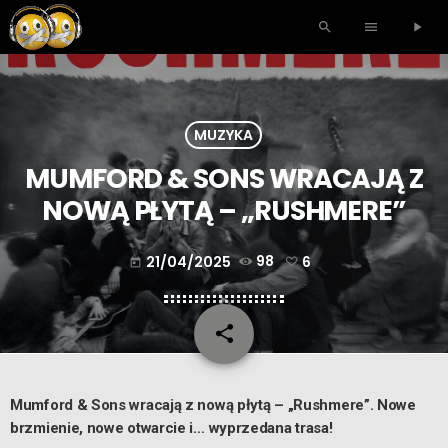
search
menu
play_arrow
MUZYKA
MUMFORD & SONS WRACAJĄ Z
NOWĄ PŁYTĄ – „RUSHMERE”
21/04/2025
98
6
today
share
email
6
Mumford & Sons wracają z nową płytą – „Rushmere”. Nowe
brzmienie, nowe otwarcie i… wyprzedana trasa!