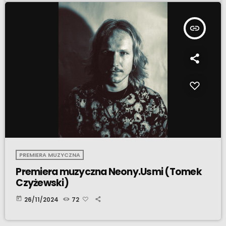
insert_link
PREMIERA MUZYCZNA
Premiera muzyczna Neony.Usmi (Tomek
Czyżewski)
today
26/11/2024
72