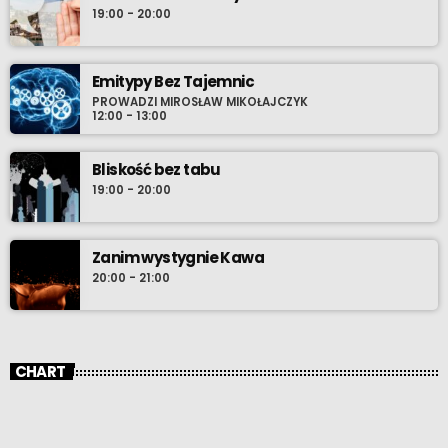
stała się jego artystycznym azylem. Aktywny muzyk, tworzący
19:00 - 20:00
z pasją dla ludzi stara sie przenieść to co najlepsze z jego
wiedzy dla słuchaczy radia. Ulubiony gatunek reggae, ulubiony
kolor zielony, ulubione danie – lody, za które pozwoli się pokroić.
Emitypy Bez Tajemnic
PROWADZI MIROSŁAW MIKOŁAJCZYK
12:00 - 13:00
Bliskość bez tabu
19:00 - 20:00
Zanim wystygnie Kawa
20:00 - 21:00
CHART