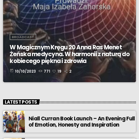
BROADCAST
W Magicznym Kręgu 20 Anna Ras Menet
Żeńska medycyna. W harmonii z naturą do
kobiecego piękna i zdrowia
today
10/10/2023
771
19
2
LATEST POSTS
Niall Curran Book Launch – An Evening Full
of Emotion, Honesty and Inspiration