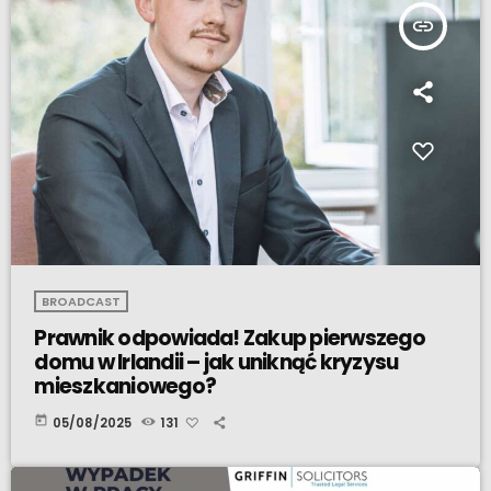
insert_link
BROADCAST
Prawnik odpowiada! Zakup pierwszego
domu w Irlandii – jak uniknąć kryzysu
mieszkaniowego?
today
05/08/2025
131