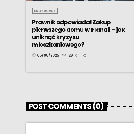
BROADCAST
Prawnik odpowiada! Zakup
pierwszego domu w Irlandii – jak
uniknąć kryzysu
mieszkaniowego?
05/08/2025
129
today
POST COMMENTS (0)