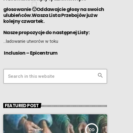
głosowanie
Oddawajcie głosy na swoich
ulubieńców.Wasza Lista Przebojów już w
kolejny czwartek.
Nasze propozycje do następnej Listy:
…ladowanie utworów w toku
Inclusion – Epicentrum
search
FEATURED POST
insert_link