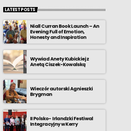
LATEST POSTS
Niall Curran Book Launch – An
Evening Full of Emotion,
Honesty and Inspiration
Wywiad Anety Kubickiej z
Anetą Ciszek-Kowalską
Wieczór autorski Agnieszki
Brygman
II Polsko- Irlandzki Festiwal
Integracyjny w Kerry