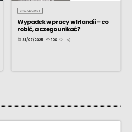
BROADCAST
Wypadek w pracy w Irlandii – co
robić, a czego unikać?
31/07/2025
100
today