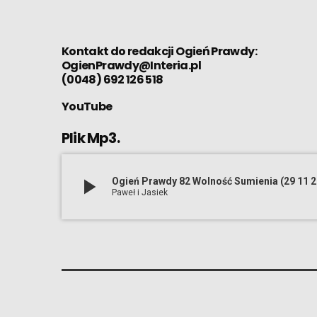
Kontakt do redakcji Ogień Prawdy:
OgienPrawdy@Interia.pl
(0048) 692 126 518
YouTube
Plik Mp3.
play_arrow
Ogień Prawdy 82 Wolność Sumienia (29 11 2
Paweł i Jasiek