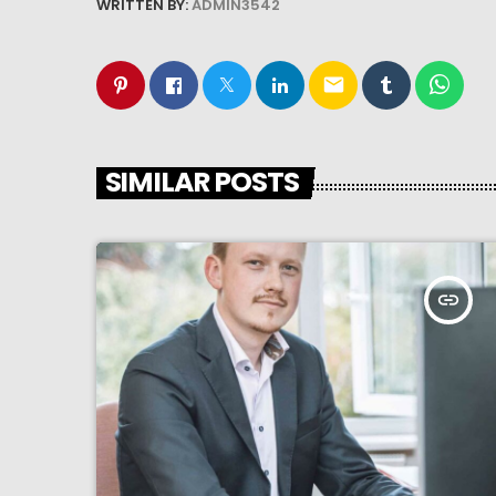
WRITTEN BY:
ADMIN3542
email
SIMILAR POSTS
insert_link