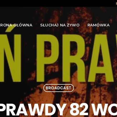
TRONA GŁÓWNA
SŁUCHAJ NA ŻYWO
RAMÓWKA
BROADCAST
 PRAWDY 82 W