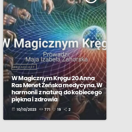
BROADCAST
W Magicznym Kręgu 20 Anna
Ras Menet Żeńska medycyna. W
harmonii z naturą do kobiecego
piękna i zdrowia
10/10/2023
771
19
2
today