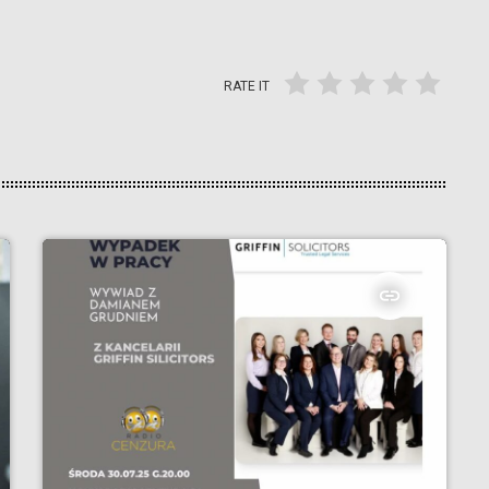
RATE IT
insert_link