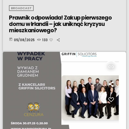
BROADCAST
Prawnik odpowiada! Zakup pierwszego
domu w Irlandii – jak uniknąć kryzysu
mieszkaniowego?
today
05/08/2025
133
insert_link