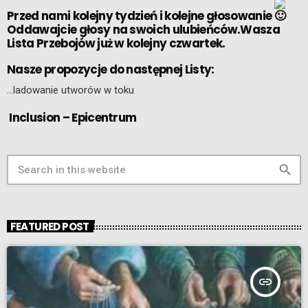
Przed nami kolejny tydzień i kolejne głosowanie
Oddawajcie głosy na swoich ulubieńców.Wasza
Lista Przebojów już w kolejny czwartek.
Nasze propozycje do następnej Listy:
…ladowanie utworów w toku
Inclusion – Epicentrum
search
FEATURED POST
insert_link