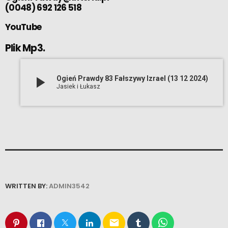
(0048) 692 126 518
YouTube
Plik Mp3.
play_arrow
Ogień Prawdy 83 Fałszywy Izrael (13 12 2024)
Jasiek i Łukasz
WRITTEN BY:
ADMIN3542
email