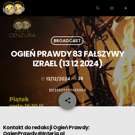
search
menu
play_arrow
BROADCAST
OGIEŃ PRAWDY 83 FAŁSZYWY
IZRAEL (13 12 2024)
13/12/2024
38
today
share
email
Kontakt do redakcji Ogień Prawdy:
OgienPrawdy@Interia.pl