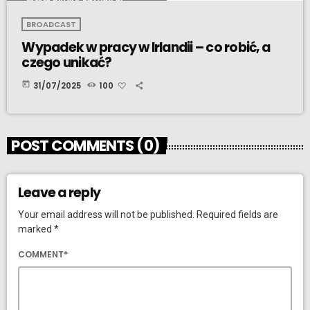
BROADCAST
Wypadek w pracy w Irlandii – co robić, a
czego unikać?
today
31/07/2025
100
POST COMMENTS (0)
Leave a reply
Your email address will not be published. Required fields are
marked *
COMMENT*