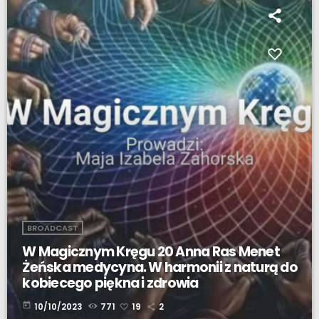
BROADCAST
W Magicznym Kręgu 20 Anna Ras Menet
Żeńska medycyna. W harmonii z naturą do
kobiecego piękna i zdrowia
today
10/10/2023
771
19
2