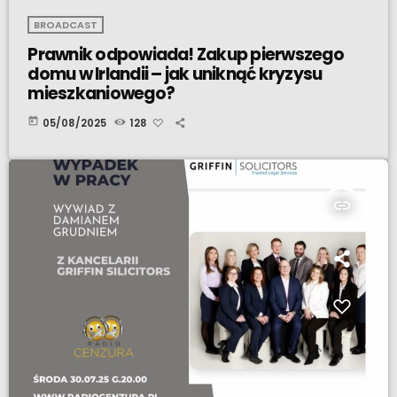
BROADCAST
Prawnik odpowiada! Zakup pierwszego
domu w Irlandii – jak uniknąć kryzysu
mieszkaniowego?
today
05/08/2025
128
insert_link