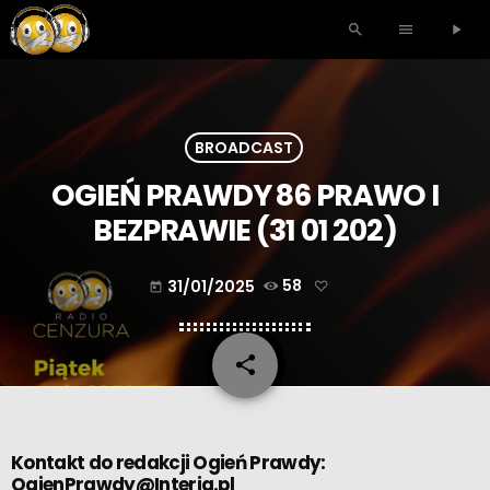
search
menu
play_arrow
BROADCAST
OGIEŃ PRAWDY 86 PRAWO I
BEZPRAWIE (31 01 202)
31/01/2025
58
today
share
email
Kontakt do redakcji Ogień Prawdy:
OgienPrawdy@Interia.pl