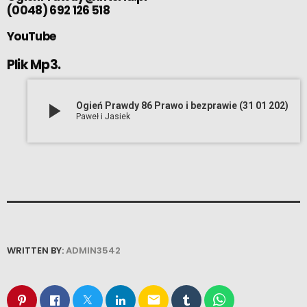
(0048) 692 126 518
YouTube
Plik Mp3.
play_arrow
Ogień Prawdy 86 Prawo i bezprawie (31 01 202)
Paweł i Jasiek
WRITTEN BY:
ADMIN3542
email