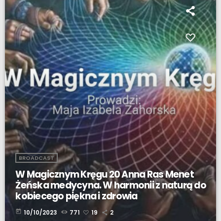
BROADCAST
W Magicznym Kręgu 20 Anna Ras Menet
Żeńska medycyna. W harmonii z naturą do
kobiecego piękna i zdrowia
today
10/10/2023
771
19
2