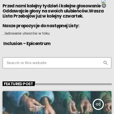
Przed nami kolejny tydzień i kolejne głosowanie
Oddawajcie głosy na swoich ulubieńców.Wasza
Lista Przebojów już w kolejny czwartek.
Nasze propozycje do następnej Listy:
…ladowanie utworów w toku
Inclusion – Epicentrum
search
FEATURED POST
insert_link