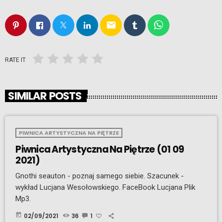
email
RATE IT
SIMILAR POSTS
PIWNICA ARTYSTYCZNA NA PIĘTRZE
Piwnica Artystyczna Na Piętrze (01 09
2021)
Gnothi seauton - poznaj samego siebie. Szacunek -
wykład Lucjana Wesołowskiego. FaceBook Lucjana Plik
Mp3.
today
02/09/2021
36
1