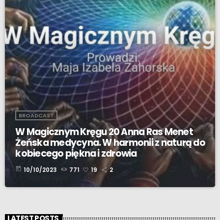
BROADCAST
W Magicznym Kręgu 20 Anna Ras Menet
Żeńska medycyna. W harmonii z naturą do
kobiecego piękna i zdrowia
today
10/10/2023
771
19
2
LATEST POSTS