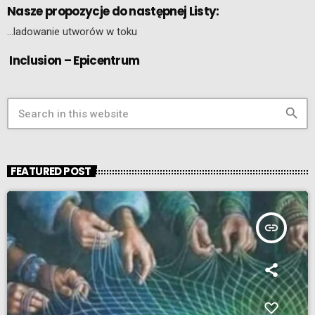
Nasze propozycje do następnej Listy:
…ladowanie utworów w toku
Inclusion – Epicentrum
search
FEATURED POST
insert_link