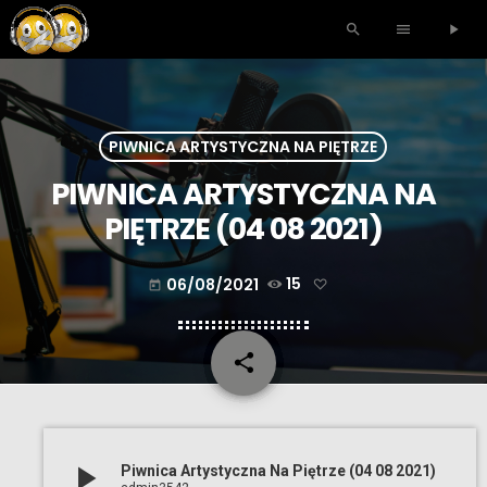
search
menu
play_arrow
PIWNICA ARTYSTYCZNA NA PIĘTRZE
PIWNICA ARTYSTYCZNA NA
PIĘTRZE (04 08 2021)
06/08/2021
15
today
share
email
play_arrow
Piwnica Artystyczna Na Piętrze (04 08 2021)