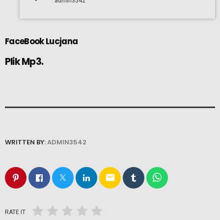
admin3542
FaceBook Lucjana
Plik Mp3.
WRITTEN BY:
ADMIN3542
email
RATE IT