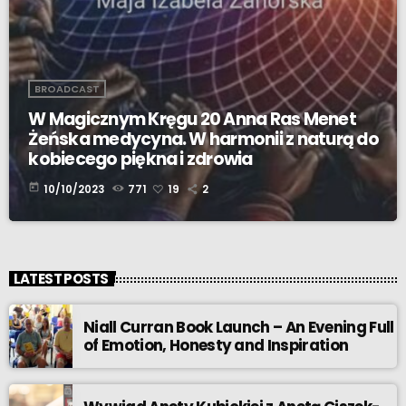
BROADCAST
W Magicznym Kręgu 20 Anna Ras Menet
Żeńska medycyna. W harmonii z naturą do
kobiecego piękna i zdrowia
today
10/10/2023
771
19
2
LATEST POSTS
Niall Curran Book Launch – An Evening Full
of Emotion, Honesty and Inspiration