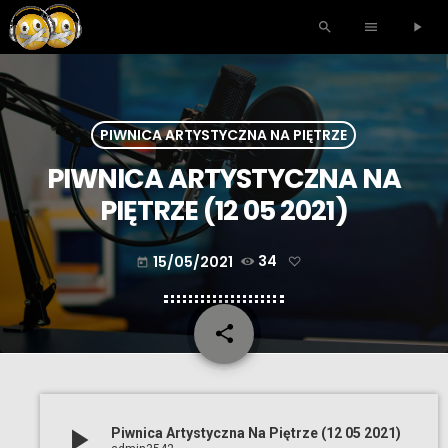
search
menu
play_arrow
PIWNICA ARTYSTYCZNA NA PIĘTRZE
PIWNICA ARTYSTYCZNA NA
PIĘTRZE (12 05 2021)
15/05/2021
34
today
share
email
play_arrow
Piwnica Artystyczna Na Piętrze (12 05 2021)