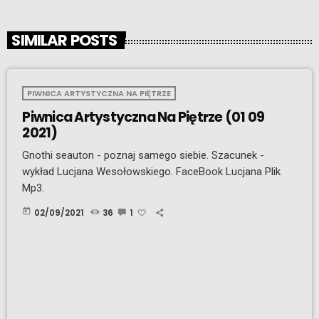
SIMILAR POSTS
PIWNICA ARTYSTYCZNA NA PIĘTRZE
Piwnica Artystyczna Na Piętrze (01 09
2021)
Gnothi seauton - poznaj samego siebie. Szacunek -
wykład Lucjana Wesołowskiego. FaceBook Lucjana Plik
Mp3.
today
02/09/2021
36
1