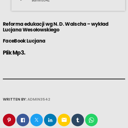
admin3542
Reforma edukacji wg N. D. Walscha – wykład
Lucjana Wesołowskiego
FaceBook Lucjana
Plik Mp3.
WRITTEN BY:
ADMIN3542
email