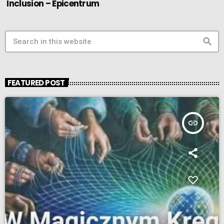
Inclusion – Epicentrum
search
FEATURED POST
insert_link