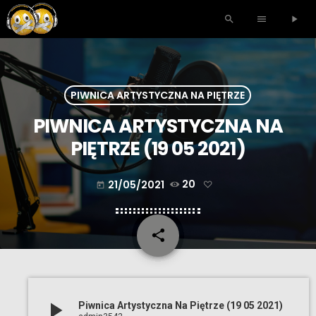
search
menu
play_arrow
PIWNICA ARTYSTYCZNA NA PIĘTRZE
PIWNICA ARTYSTYCZNA NA
PIĘTRZE (19 05 2021)
21/05/2021
20
today
share
email
play_arrow
Piwnica Artystyczna Na Piętrze (19 05 2021)