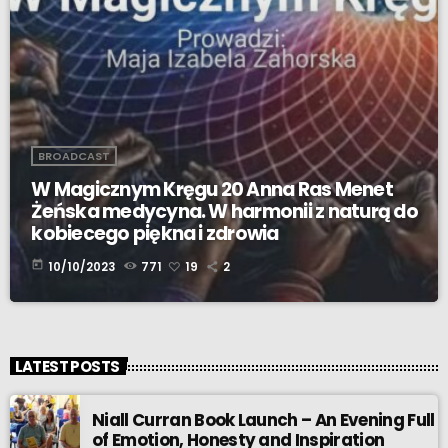
BROADCAST
W Magicznym Kręgu 20 Anna Ras Menet
Żeńska medycyna. W harmonii z naturą do
kobiecego piękna i zdrowia
today
10/10/2023
771
19
2
LATEST POSTS
Niall Curran Book Launch – An Evening Full
of Emotion, Honesty and Inspiration