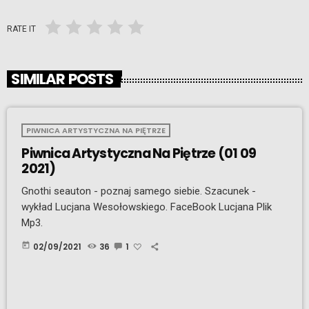
RATE IT
SIMILAR POSTS
PIWNICA ARTYSTYCZNA NA PIĘTRZE
Piwnica Artystyczna Na Piętrze (01 09
2021)
Gnothi seauton - poznaj samego siebie. Szacunek -
wykład Lucjana Wesołowskiego. FaceBook Lucjana Plik
Mp3.
today
02/09/2021
36
1