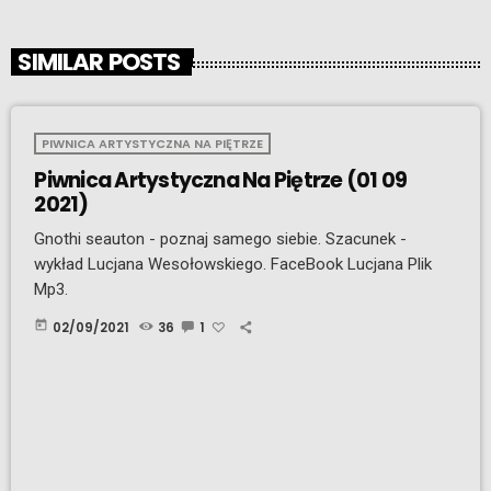
SIMILAR POSTS
PIWNICA ARTYSTYCZNA NA PIĘTRZE
Piwnica Artystyczna Na Piętrze (01 09
2021)
Gnothi seauton - poznaj samego siebie. Szacunek -
wykład Lucjana Wesołowskiego. FaceBook Lucjana Plik
Mp3.
today
02/09/2021
36
1