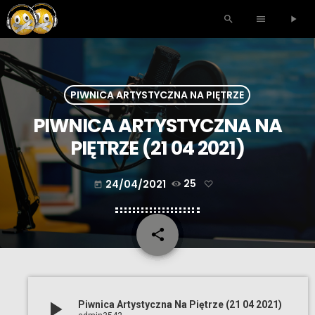
search
menu
play_arrow
PIWNICA ARTYSTYCZNA NA PIĘTRZE
PIWNICA ARTYSTYCZNA NA
PIĘTRZE (21 04 2021)
24/04/2021
25
today
share
email
play_arrow
Piwnica Artystyczna Na Piętrze (21 04 2021)