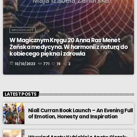
BROADCAST
W Magicznym Kręgu 20 Anna Ras Menet
Żeńska medycyna. W harmonii z naturą do
kobiecego piękna i zdrowia
today
10/10/2023
771
19
2
LATEST POSTS
Niall Curran Book Launch – An Evening Full
of Emotion, Honesty and Inspiration