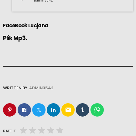
admin3542
FaceBook Lucjana
Plik Mp3.
WRITTEN BY:
ADMIN3542
email
RATE IT