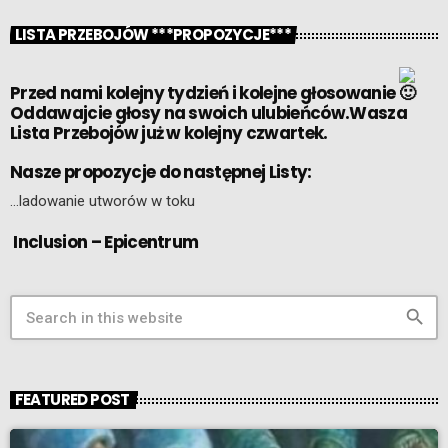
LISTA PRZEBOJÓW ***PROPOZYCJE***
Przed nami kolejny tydzień i kolejne głosowanie
Oddawajcie głosy na swoich ulubieńców.Wasza
Lista Przebojów już w kolejny czwartek.
Nasze propozycje do następnej Listy:
…ladowanie utworów w toku
Inclusion – Epicentrum
search
FEATURED POST