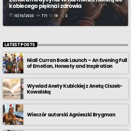
kobiecego piękna i zdrowia
today
10/10/2023
771
19
2
LATEST POSTS
Niall Curran Book Launch – An Evening Full
of Emotion, Honesty and Inspiration
Wywiad Anety Kubickiej z Anetą Ciszek-
Kowalską
Wieczór autorski Agnieszki Brygman