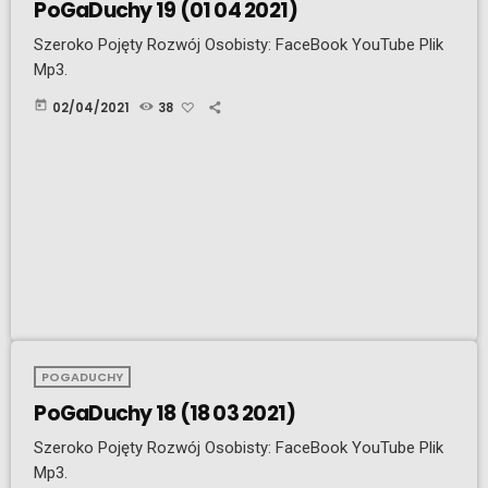
PoGaDuchy 19 (01 04 2021)
Szeroko Pojęty Rozwój Osobisty: FaceBook YouTube Plik
Mp3.
today
02/04/2021
38
POGADUCHY
PoGaDuchy 18 (18 03 2021)
Szeroko Pojęty Rozwój Osobisty: FaceBook YouTube Plik
Mp3.