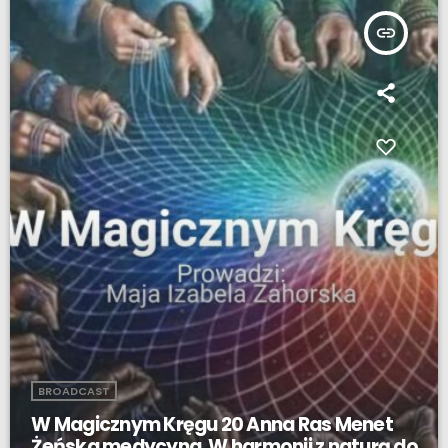
insert_link
BROADCAST
W Magicznym Kręgu 20 Anna Ras Menet
Żeńska medycyna. W harmonii z naturą do