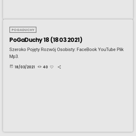
POGADUCHY
PoGaDuchy 18 (18 03 2021)
Szeroko Pojęty Rozwój Osobisty: FaceBook YouTube Plik
Mp3.
today
18/03/2021
40