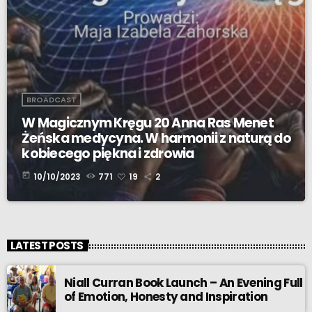
BROADCAST
W Magicznym Kręgu 20 Anna Ras Menet
Żeńska medycyna. W harmonii z naturą do
kobiecego piękna i zdrowia
today
10/10/2023
771
19
2
LATEST POSTS
Niall Curran Book Launch – An Evening Full
of Emotion, Honesty and Inspiration