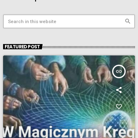
search
FEATURED POST
insert_link