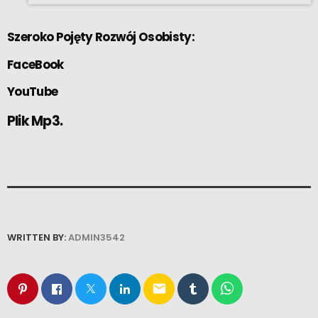
Szeroko Pojęty Rozwój Osobisty:
FaceBook
YouTube
Plik Mp3.
WRITTEN BY:
ADMIN3542
email