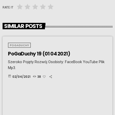
RATE IT
SIMILAR POSTS
POGADUCHY
PoGaDuchy 19 (01 04 2021)
Szeroko Pojęty Rozwój Osobisty: FaceBook YouTube Plik
Mp3.
today
02/04/2021
38