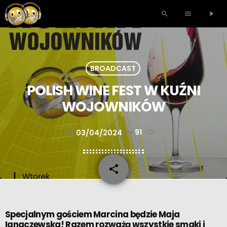
search
menu
play_arrow
BROADCAST
POLISH WINE FEST W KUŹNI
WOJOWNIKÓW
03/04/2024
91
today
share
email
Specjalnym gościem Marcina będzie Maja
Ignaczewska! Razem rozważą wszystkie smaki i