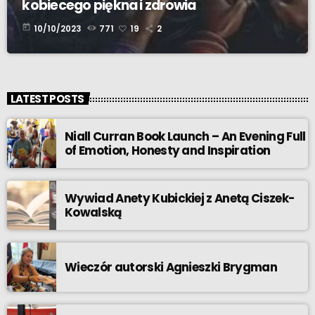
kobiecego piękna i zdrowia
today
10/10/2023
771
19
2
LATEST POSTS
Niall Curran Book Launch – An Evening Full
of Emotion, Honesty and Inspiration
Wywiad Anety Kubickiej z Anetą Ciszek-
Kowalską
Wieczór autorski Agnieszki Brygman