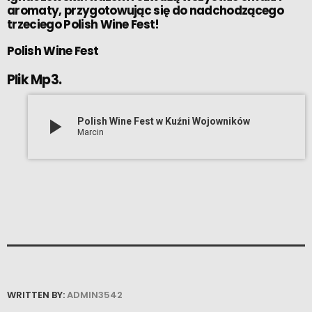
aromaty, przygotowując się do nadchodzącego
trzeciego Polish Wine Fest!
Polish Wine Fest
Plik Mp3.
play_arrow
Polish Wine Fest w Kuźni Wojowników
Marcin
WRITTEN BY:
ADMIN3542