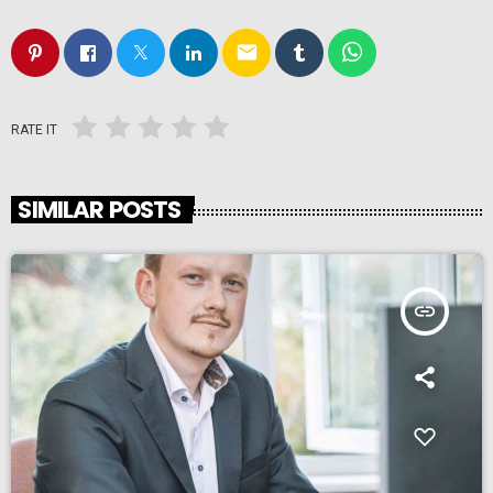
email
RATE IT
SIMILAR POSTS
insert_link