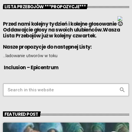
LISTA PRZEBOJÓW ***PROPOZYCJE***
Przed nami kolejny tydzień i kolejne głosowanie
Oddawajcie głosy na swoich ulubieńców.Wasza
Lista Przebojów już w kolejny czwartek.
Nasze propozycje do następnej Listy:
…ladowanie utworów w toku
Inclusion – Epicentrum
search
FEATURED POST