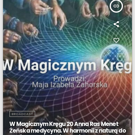
insert_link
BROADCAST
W Magicznym Kręgu 20 Anna Ras Menet
Żeńska medycyna. W harmonii z naturą do