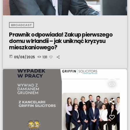
BROADCAST
Prawnik odpowiada! Zakup pierwszego
domu w Irlandii – jak uniknąć kryzysu
mieszkaniowego?
today
05/08/2025
131
insert_link