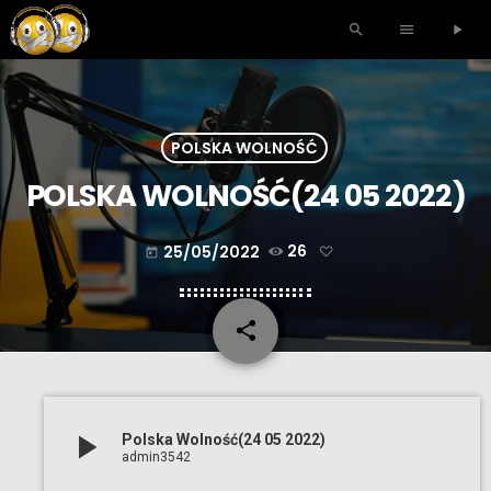
search
menu
play_arrow
POLSKA WOLNOŚĆ
POLSKA WOLNOŚĆ(24 05 2022)
25/05/2022
26
today
share
email
play_arrow
Polska Wolność(24 05 2022)
admin3542