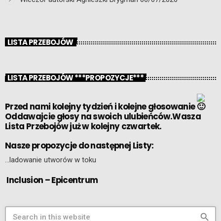
LISTA PRZEBOJÓW
LISTA PRZEBOJÓW ***PROPOZYCJE***
Przed nami kolejny tydzień i kolejne głosowanie
Oddawajcie głosy na swoich ulubieńców.Wasza
Lista Przebojów już w kolejny czwartek.
Nasze propozycje do następnej Listy:
…ladowanie utworów w toku
Inclusion – Epicentrum
search