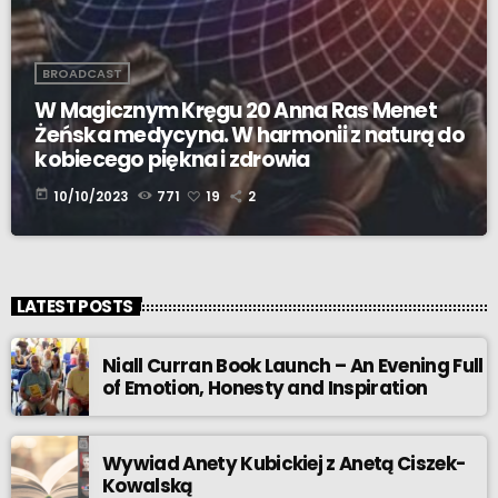
BROADCAST
W Magicznym Kręgu 20 Anna Ras Menet
Żeńska medycyna. W harmonii z naturą do
kobiecego piękna i zdrowia
today
10/10/2023
771
19
2
LATEST POSTS
Niall Curran Book Launch – An Evening Full
of Emotion, Honesty and Inspiration
Wywiad Anety Kubickiej z Anetą Ciszek-
Kowalską