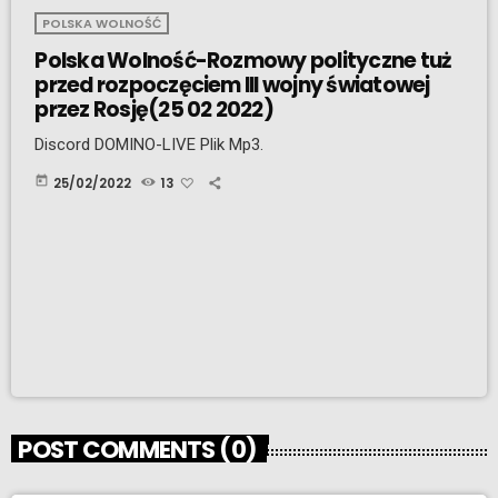
POLSKA WOLNOŚĆ
Polska Wolność-Rozmowy polityczne tuż
przed rozpoczęciem lll wojny światowej
przez Rosję(25 02 2022)
Discord DOMINO-LIVE Plik Mp3.
today
25/02/2022
13
POST COMMENTS (0)