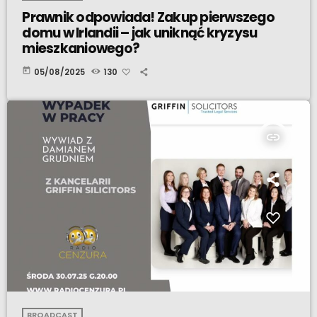
Prawnik odpowiada! Zakup pierwszego
domu w Irlandii – jak uniknąć kryzysu
mieszkaniowego?
today
05/08/2025
130
insert_link
BROADCAST