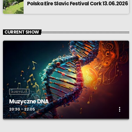
Polska Eire Slavic Festival Cork 13.06.2026
CURRENT SHOW
AUDYCJA
Muzyczne DNA
more_vert
20:30 - 22:05
Muzyczne DNA
close