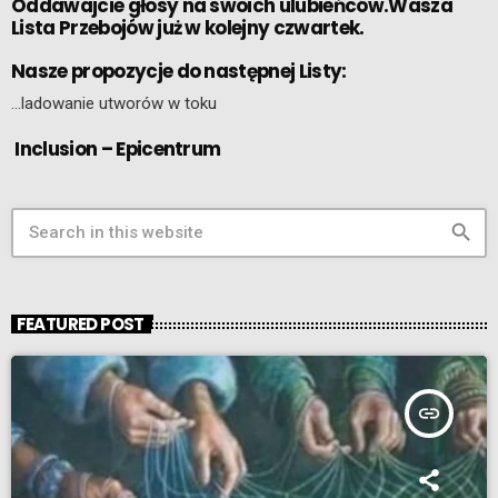
Oddawajcie głosy na swoich ulubieńców.Wasza
Lista Przebojów już w kolejny czwartek.
Nasze propozycje do następnej Listy:
…ladowanie utworów w toku
Inclusion – Epicentrum
search
FEATURED POST
insert_link