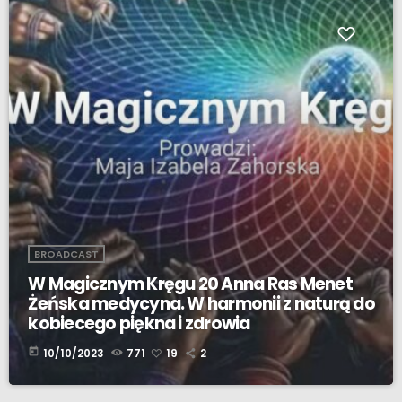
BROADCAST
W Magicznym Kręgu 20 Anna Ras Menet
Żeńska medycyna. W harmonii z naturą do
kobiecego piękna i zdrowia
today
10/10/2023
771
19
2