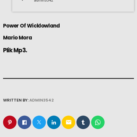
admin3542
Power Of Wicklowland
Mario Mora
Plik Mp3.
WRITTEN BY:
ADMIN3542
email