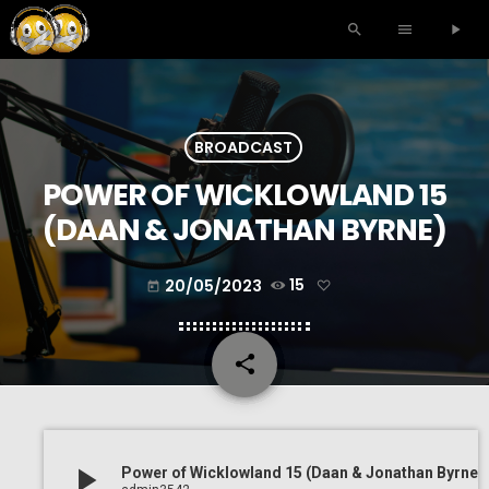
search
menu
play_arrow
BROADCAST
POWER OF WICKLOWLAND 15
(DAAN & JONATHAN BYRNE)
20/05/2023
15
today
share
email
play_arrow
Power of Wicklowland 15 (Daan & Jonathan Byrne)