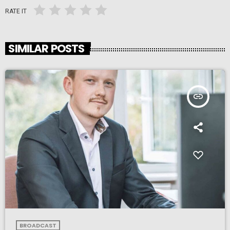
RATE IT
SIMILAR POSTS
insert_link
BROADCAST