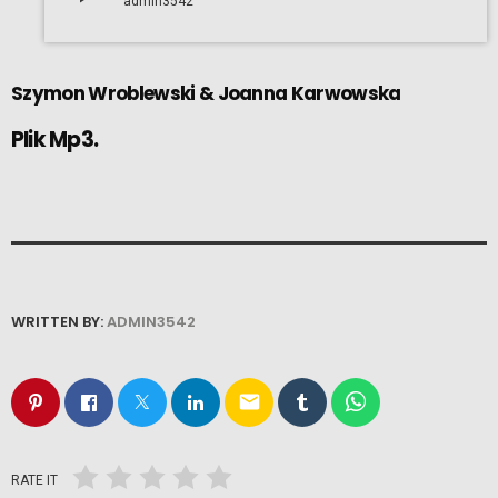
admin3542
Szymon Wroblewski
&
Joanna Karwowska
Plik Mp3.
WRITTEN BY:
ADMIN3542
email
RATE IT