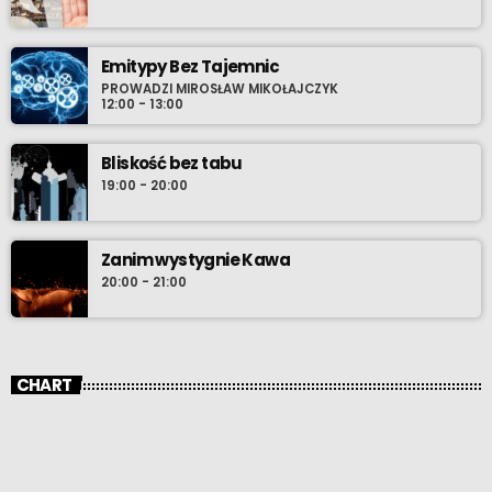
z pasją dla ludzi stara sie przenieść to co najlepsze z jego
wiedzy dla słuchaczy radia. Ulubiony gatunek reggae, ulubiony
kolor zielony, ulubione danie – lody, za które pozwoli się pokroić.
Emitypy Bez Tajemnic
PROWADZI MIROSŁAW MIKOŁAJCZYK
12:00 - 13:00
Bliskość bez tabu
19:00 - 20:00
Zanim wystygnie Kawa
20:00 - 21:00
CHART