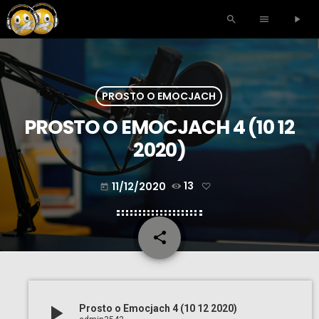
search
menu
play_arrow
PROSTO O EMOCJACH
PROSTO O EMOCJACH 4 (10 12
2020)
11/12/2020
13
today
share
email
play_arrow
Prosto o Emocjach 4 (10 12 2020)