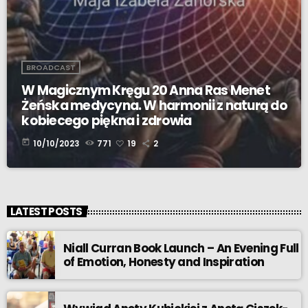
BROADCAST
W Magicznym Kręgu 20 Anna Ras Menet
Żeńska medycyna. W harmonii z naturą do
kobiecego piękna i zdrowia
today
10/10/2023
771
19
2
LATEST POSTS
Niall Curran Book Launch – An Evening Full
of Emotion, Honesty and Inspiration