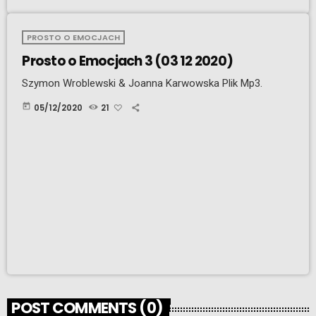
PROSTO O EMOCJACH
Prosto o Emocjach 3 (03 12 2020)
Szymon Wroblewski & Joanna Karwowska Plik Mp3.
today
05/12/2020
21
POST COMMENTS (0)