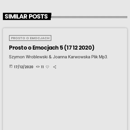
SIMILAR POSTS
PROSTO O EMOCJACH
Prosto o Emocjach 5 (17 12 2020)
Szymon Wroblewski & Joanna Karwowska Plik Mp3.
today
17/12/2020
11