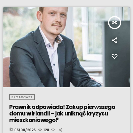
insert_link
BROADCAST
Prawnik odpowiada! Zakup pierwszego
domu w Irlandii – jak uniknąć kryzysu
mieszkaniowego?
today
05/08/2025
128