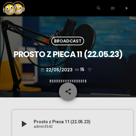
search
menu
play_arrow
BROADCAST
PROSTO Z PIECA 11 (22.05.23)
22/05/2023
15
today
share
email
play_arrow
Prosto z Pieca 11 (22.05.23)
admin3542