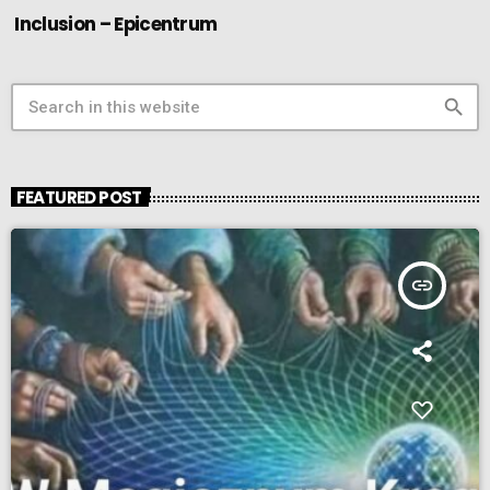
Inclusion – Epicentrum
search
FEATURED POST
insert_link