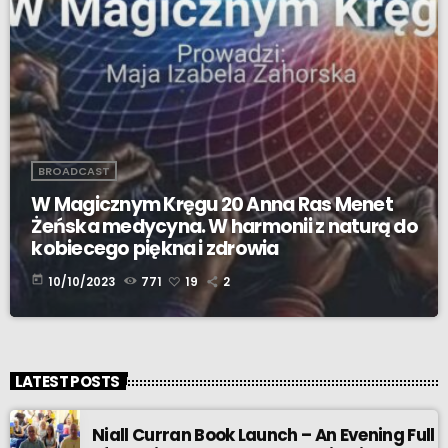
BROADCAST
W Magicznym Kręgu 20 Anna Ras Menet
Żeńska medycyna. W harmonii z naturą do
kobiecego piękna i zdrowia
today
10/10/2023
771
19
2
LATEST POSTS
Niall Curran Book Launch – An Evening Full