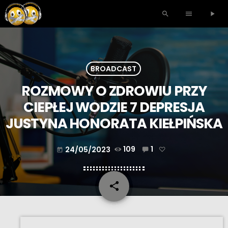
search
menu
play_arrow
BROADCAST
ROZMOWY O ZDROWIU PRZY
CIEPŁEJ WODZIE 7 DEPRESJA
JUSTYNA HONORATA KIEŁPIŃSKA
24/05/2023
109
1
today
share
email