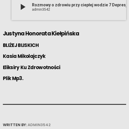
play_arrow
Rozmowy o zdrowiu przy ciepłej wodzie 7 Depresja Just
admin3542
Justyna Honorata Kiełpińska
BLIŻEJ BLISKICH
Kasia Mikolajczyk
Eliksiry Ku Zdrowotności
Plik Mp3.
WRITTEN BY:
ADMIN3542