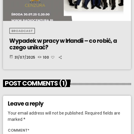
BROADCAST
Wypadek w pracy w Irlandii – co robić, a
czego unikać?
today
31/07/2025
100
POST COMMENTS (1)
Leave a reply
Your email address will not be published. Required fields are
marked *
COMMENT*