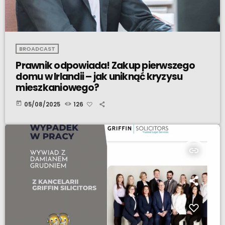
BROADCAST
Prawnik odpowiada! Zakup pierwszego
domu w Irlandii – jak uniknąć kryzysu
mieszkaniowego?
today
05/08/2025
126
insert_link