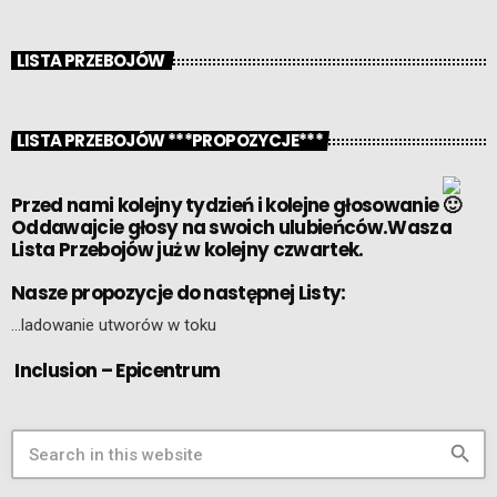
LISTA PRZEBOJÓW
LISTA PRZEBOJÓW ***PROPOZYCJE***
Przed nami kolejny tydzień i kolejne głosowanie
Oddawajcie głosy na swoich ulubieńców.Wasza
Lista Przebojów już w kolejny czwartek.
Nasze propozycje do następnej Listy:
…ladowanie utworów w toku
Inclusion – Epicentrum
search