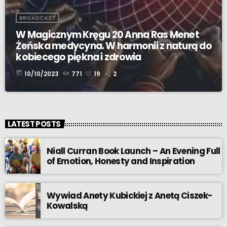
BROADCAST
W Magicznym Kręgu 20 Anna Ras Menet
Żeńska medycyna. W harmonii z naturą do
kobiecego piękna i zdrowia
today
10/10/2023
771
19
2
LATEST POSTS
Niall Curran Book Launch – An Evening Full
of Emotion, Honesty and Inspiration
Wywiad Anety Kubickiej z Anetą Ciszek-
Kowalską