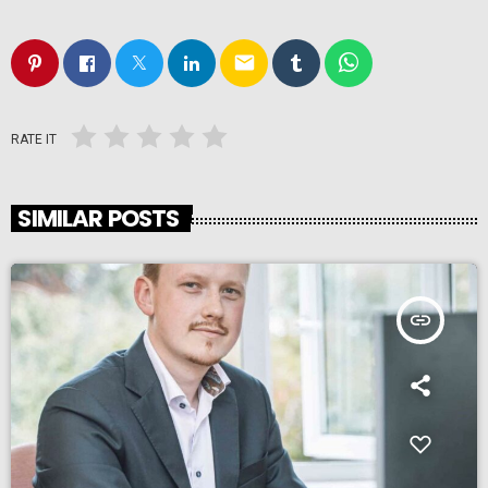
email
RATE IT
SIMILAR POSTS
insert_link