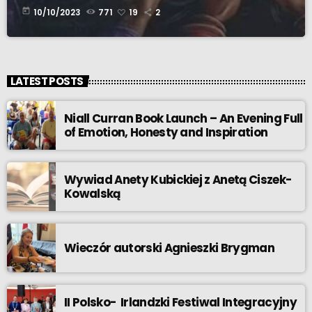
today
10/10/2023
771
19
2
LATEST POSTS
Niall Curran Book Launch – An Evening Full
of Emotion, Honesty and Inspiration
Wywiad Anety Kubickiej z Anetą Ciszek-
Kowalską
Wieczór autorski Agnieszki Brygman
II Polsko- Irlandzki Festiwal Integracyjny