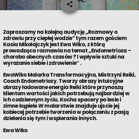
share
email
Zapraszamy na kolejną audycję „Rozmowy o
zdrowiu przy ciepłej wodzie” tym razem gościem
Kasia Mikołajczyk jest Ewa Wiko, z którą
prowadząca rozmawia na temat „Endometrioza –
choroba obecnych czasów ? I wpływie sztuki na
wyrażanie siebie i zdrowienie” .
EwaWiko Malarka Transformacyjna, Mistrzyni Reiki,
Coach Endometriozy. Tworzy obrazy intuicyjne
obrazy ładowane energia Reiki które przynoszą
klientom wartości jakich potrzebują najbardziej w
ich codziennym życiu. Kocha spacery po lesie i
zimne kąpiele W malarstwie znajduje ujscie jej
kobiecej potrzebie tworzenia w połączeniu z pasją
dzielenia się tym i wspierania innych.
Ewa Wiko