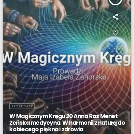
BROADCAST
W Magicznym Kręgu 20 Anna Ras Menet
Żeńska medycyna. W harmonii z naturą do
kobiecego piękna i zdrowia