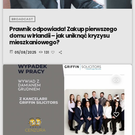
BROADCAST
Prawnik odpowiada! Zakup pierwszego
domu w Irlandii – jak uniknąć kryzysu
mieszkaniowego?
today
05/08/2025
131
insert_link