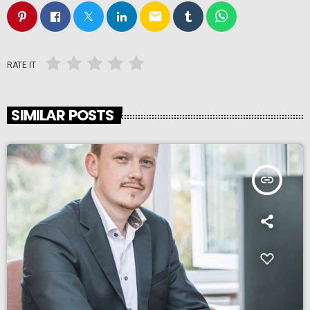
email
RATE IT
SIMILAR POSTS
insert_link