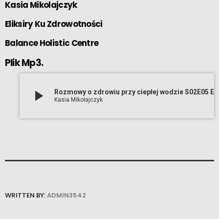
Kasia Mikolajczyk
Eliksiry Ku Zdrowotności
Balance Holistic Centre
Plik Mp3.
play_arrow
Rozmowy o zdrowiu przy ciepłej wodzie S02E05 Endometrioza – choroba obecnych czasów, wpływie sztuki na wyrażanie siebie i zdrowienie Ewa Wiko
Kasia Mikołajczyk
WRITTEN BY:
ADMIN3542