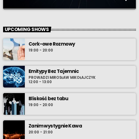
Na prawej stronie osi
close
W cyklu „Na prawej stronie osi” podejmować będziemy tematy
UPCOMING SHOWS
trudne, często pomijane, zapraszać kolejnych gości i
sprawdzać, jak idee tradycji oraz patriotyzmu odnajdują się w
Cork-owe Rozmowy
realiach XXI wieku. Emisja - w co drugą niedzielę, zapraszamy.
19:00 - 20:00
Emitypy Bez Tajemnic
PROWADZI MIROSŁAW MIKOŁAJCZYK
12:00 - 13:00
Bliskość bez tabu
19:00 - 20:00
Zanim wystygnie Kawa
20:00 - 21:00