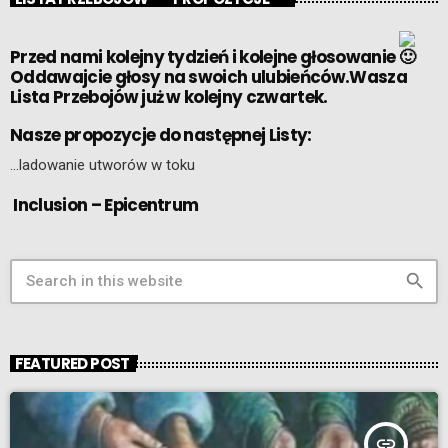
Przed nami kolejny tydzień i kolejne głosowanie
Oddawajcie głosy na swoich ulubieńców.Wasza
Lista Przebojów już w kolejny czwartek.
Nasze propozycje do następnej Listy:
…ladowanie utworów w toku
Inclusion – Epicentrum
search
FEATURED POST
insert_link