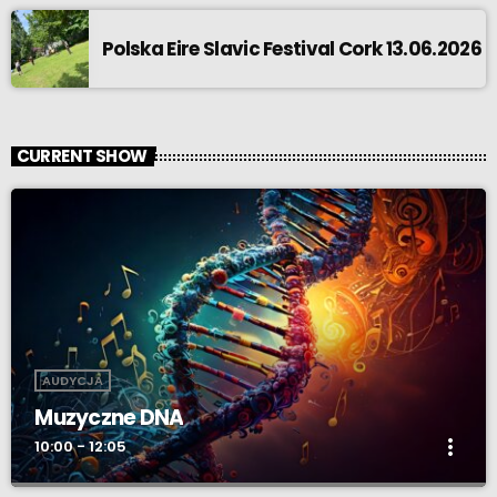
Polska Eire Slavic Festival Cork 13.06.2026
CURRENT SHOW
AUDYCJA
Muzyczne DNA
more_vert
10:00 - 12:05