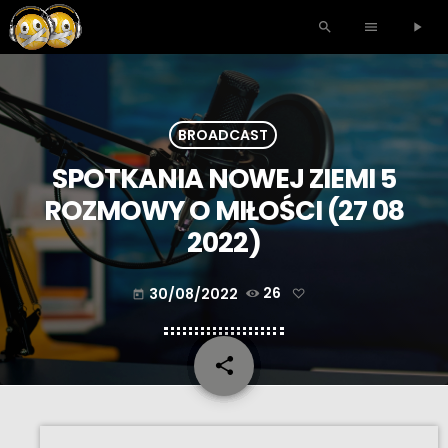
search
menu
play_arrow
BROADCAST
SPOTKANIA NOWEJ ZIEMI 5
ROZMOWY O MIŁOŚCI (27 08
2022)
30/08/2022
26
today
share
email