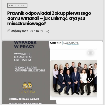
BROADCAST
Prawnik odpowiada! Zakup pierwszego
domu w Irlandii – jak uniknąć kryzysu
mieszkaniowego?
today
05/08/2025
126
insert_link