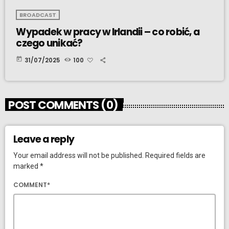
BROADCAST
Wypadek w pracy w Irlandii – co robić, a
czego unikać?
today
31/07/2025
100
POST COMMENTS (0)
Leave a reply
Your email address will not be published. Required fields are
marked *
COMMENT*