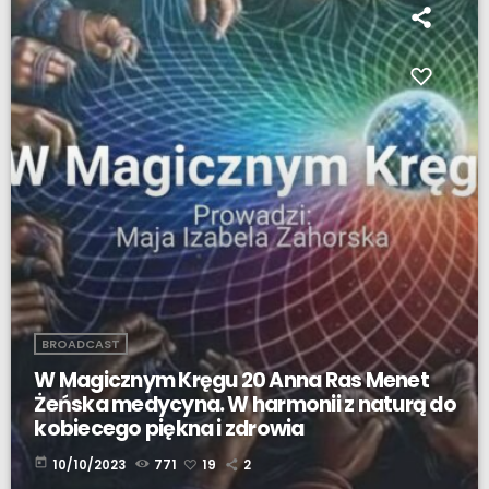
BROADCAST
W Magicznym Kręgu 20 Anna Ras Menet
Żeńska medycyna. W harmonii z naturą do
kobiecego piękna i zdrowia
today
10/10/2023
771
19
2