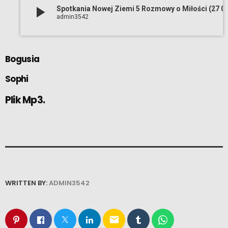
play_arrow
Spotkania Nowej Ziemi 5 Rozmowy 
admin3542
Bogusia
Sophi
Plik Mp3.
WRITTEN BY:
ADMIN3542
email