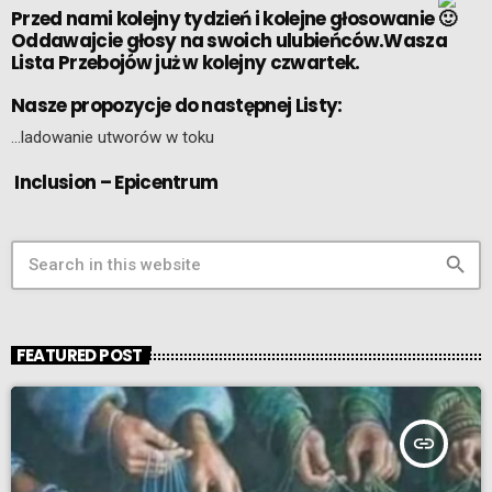
Przed nami kolejny tydzień i kolejne głosowanie
Oddawajcie głosy na swoich ulubieńców.Wasza
Lista Przebojów już w kolejny czwartek.
Nasze propozycje do następnej Listy:
…ladowanie utworów w toku
Inclusion – Epicentrum
search
FEATURED POST
insert_link